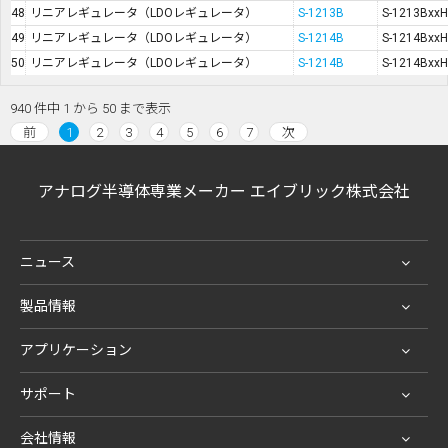
48
リニアレギュレータ（LDOレギュレータ）
S-1213B
S-1213BxxH
49
リニアレギュレータ（LDOレギュレータ）
S-1214B
S-1214BxxH
50
リニアレギュレータ（LDOレギュレータ）
S-1214B
S-1214BxxH
940 件中 1 から 50 まで表示
前
1
2
3
4
5
6
7
次
アナログ半導体専業メーカー エイブリック株式会社
ニュース
製品情報
アプリケーション
サポート
会社情報