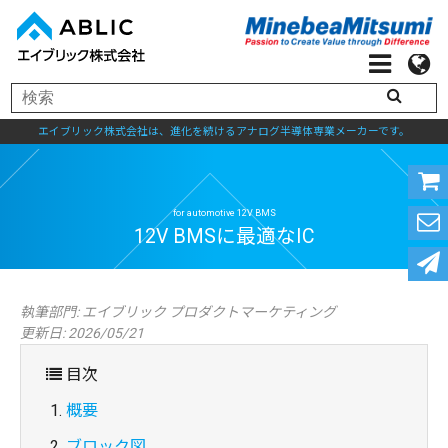
エイブリック株式会社は、進化を続けるアナログ半導体専業メーカーです。
for automotive 12V BMS
執筆部門:
エイブリック プロダクトマーケティング
12V BMSに最適なI
更新日: 2026/05/21
目次
概要
ブロック図