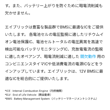
す。また、バッテリー上がりを防ぐために暗電流削減も
欠かせません。
エイブリックは豊富な製品群でBMSに最適なICをご提供
いたします。 各電池セルの電圧監視に適したリチウムイ
オン電池保護IC、電池セルトータルの電圧異常を高速で
検出可能なバッテリモニタリングIC、充放電電流の監視
に適したオペアンプ、暗電流削減に適した
間欠動作
用の
コンビニエンスタイマICや低消費電流の電源ICなどをラ
インアップしています。エイブリックは、12V BMSに最
適なICを総合的にご提供いたします。
*ICE : Internal Combustion Engine（内燃機関）
*ELV : End of Life Vehicle（廃自動車）
*BMS : Battery Management System（バッテリーマネージメントシステム）