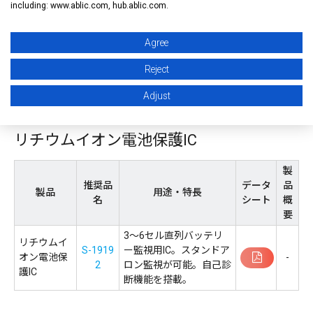
including: www.ablic.com, hub.ablic.com.
Agree
Reject
Adjust
3.
12V BMSに最適なIC
リチウムイオン電池保護IC
製
推奨品
データ
品
製品
用途・特長
名
シート
概
要
3～6セル直列バッテリ
リチウムイ
S-1919
ー監視用IC。スタンドア
オン電池保
-
2
ロン監視が可能。自己診
護IC
断機能を搭載。