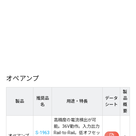
オペアンプ
製
推奨品
データ
品
製品
用途・特長
名
シート
概
要
高精度の電流検出が可
能。36V動作。入力出力
S-1963
Rail-to-Rail。低オフセッ
オペアンプ
-