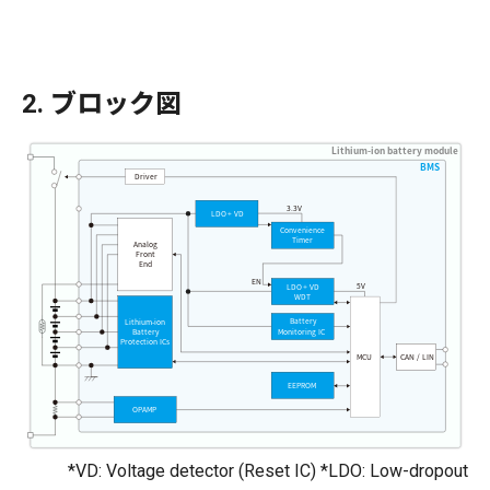
2.
ブロック図
Lithium-ion battery module
BMS
Driver
3.3V
LDO
VD
Convenience
Timer
Analog
Front
End
EN
5V
LDO
VD
WDT
Battery
Lithium-ion
Monitoring IC
Battery
Protection ICs
MCU
CAN / LIN
EEPROM
OPAMP
*VD: Voltage detector (Reset IC) *LDO: Low-dropout