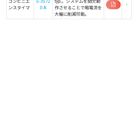
コンビニエ
S-3572
typ.。システムを間欠動
-
ンスタイマ
0 A
作させることで暗電流を
大幅に削減可能。