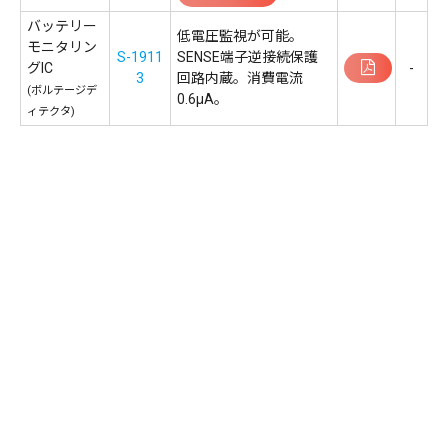
バッテリー
低電圧監視が可能。
モニタリン
S-1911
SENSE端子逆接続保護
グIC
-
3
回路内蔵。消費電流
(ボルテージデ
0.6µA。
ィテクタ)