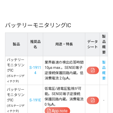
バッテリーモニタリングIC
製
推奨品
データ
品
製品
用途・特長
名
シート
概
要
バッテリー
業界最速の検出応答時間
製
モニタリン
S-1911
10µs max.。SENSE端子
品
グIC
4
逆接続保護回路内蔵。低
概
(ボルテージデ
消費電流 2.0µA。
要
ィテクタ)
低電圧/過電圧監視が可
バッテリー
能。SENSE端子逆接続
モニタリン
保護回路内蔵。消費電流
グIC
S-191E
-
0.9µA。
(ボルテージデ
App note
ィテクタ)