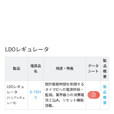
LDOレギュレータ
製
推奨品
データ
品
製品
用途・特長
名
シート
概
要
間欠駆動時間を制御する
LDOレギュ
製
タイマICへの電源供給・
レータ
S-1931
品
監視。業界最小の消費電
0
概
(リニアレギュ
流 2.2µA。リセット機能
要
レータ)
搭載。