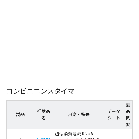
コンビニエンスタイマ
製
推奨品
データ
品
製品
用途・特長
名
シート
概
要
超低消費電流 0.2uA