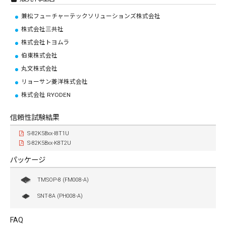
兼松フューチャーテックソリューションズ株式会社
株式会社三共社
株式会社トヨムラ
伯東株式会社
丸文株式会社
リョーサン菱洋株式会社
株式会社 RYODEN
信頼性試験結果
S-82K5Bxx-I8T1U
S-82K5Bxx-K8T2U
パッケージ
TMSOP-8 (FM008-A)
SNT-8A (PH008-A)
FAQ