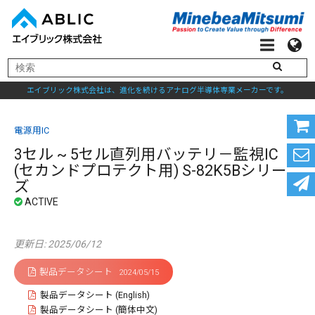
エイブリック株式会社は、進化を続けるアナログ半導体専業メーカーです。
電源用IC
3セル ~ 5セル直列用バッテリ－監視IC
(セカンドプロテクト用) S-82K5Bシリー
ズ
更新日: 2025/06/12
製品データシート
2024/05/15
製品データシート (English)
製品データシート (簡体中文)