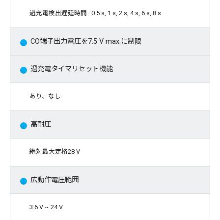
過充電検出遅延時間 : 0.5 s, 1 s, 2 s, 4 s, 6 s, 8 s
CO端子出力電圧を7.5 V max.に制限
過充電タイマリセット機能
あり、なし
高耐圧
絶対最大定格28 V
広動作電圧範囲
3.6 V ~ 24 V