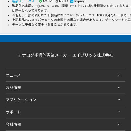
製品ステータス
:
ACTIVE
NRND
Inquiry
製品型名末尾の U(Ux)、S、G は、環境コードとして材料仕様違いを表してお
は同一となっております。
※但し、一部の限られた旧製品においては、鉛フリーでSn 100%以外のリード
上記製品名およびパラメータは実際とは異なる場合があります。データシートで再
データは予告なく変更されることがあります。
アナログ半導体専業メーカー エイブリック株式会社
ニュース
製品情報
アプリケーション
サポート
会社情報