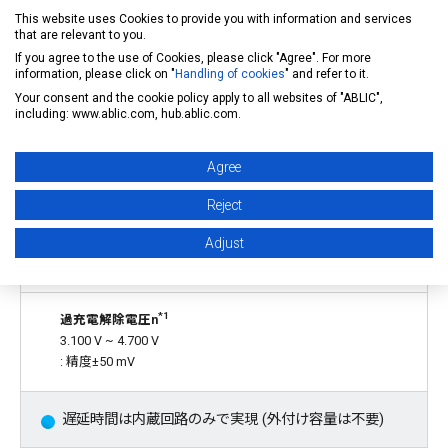
本ICをカスケード接続することにより6セル直列以上のリチウム
This website uses Cookies to provide you with information and services
イオン二次電池パックを保護することができます。
that are relevant to you.
If you agree to the use of Cookies, please click "Agree". For more
information, please click on "
Handling of cookies
" and refer to it.
特長
Your consent and the cookie policy apply to all websites of "ABLIC",
including: www.ablic.com, hub.ablic.com.
各セルに対する高精度電圧検出回路
Agree
過充電検出電圧n
Reject
3.500 V ~ 4.700 V (5 mVステップ)
: 精度±20 mV (Ta = +25°C)
Adjust
: 精度±25 mV (Ta = −10°C ~ +60°C)
*1
過充電解除電圧n
3.100 V ~ 4.700 V
: 精度±50 mV
遅延時間は内蔵回路のみで実現 (外付け容量は不要)