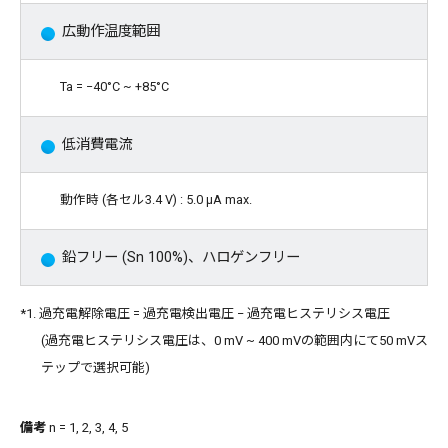
広動作温度範囲
Ta = −40°C ~ +85°C
低消費電流
動作時 (各セル3.4 V) : 5.0 μA max.
鉛フリー (Sn 100%)、ハロゲンフリー
*1. 過充電解除電圧 = 過充電検出電圧 − 過充電ヒステリシス電圧
(過充電ヒステリシス電圧は、0 mV ~ 400 mVの範囲内にて50 mVス
テップで選択可能)
備考
n = 1, 2, 3, 4, 5