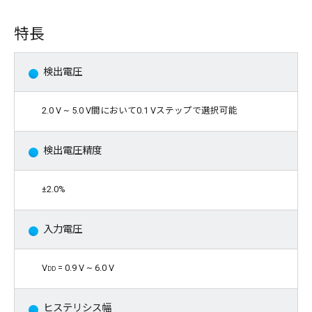
特長
検出電圧
2.0 V ~ 5.0 V間において0.1 Vステップで選択可能
検出電圧精度
±2.0%
入力電圧
V
dd
= 0.9 V ~ 6.0 V
ヒステリシス幅