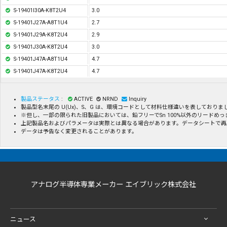
S-19401I30A-K8T2U4
3.0
S-19401J27A-A8T1U4
2.7
S-19401J29A-K8T2U4
2.9
S-19401J30A-K8T2U4
3.0
S-19401J47A-A8T1U4
4.7
S-19401J47A-K8T2U4
4.7
製品ステータス
:
ACTIVE
NRND
Inquiry
製品型名末尾の U(Ux)、S、G は、環境コードとして材料仕様違いを表してお
※但し、一部の限られた旧製品においては、鉛フリーでSn 100%以外のリード
上記製品名およびパラメータは実際とは異なる場合があります。データシートで再
データは予告なく変更されることがあります。
アナログ半導体専業メーカー エイブリック株式会社
ニュース