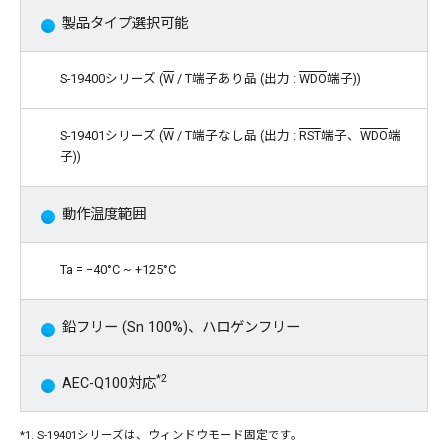
製品タイプ選択可能
S-19400シリーズ (
W
/ T端子あり品 (出力 :
WDO
端子))
S-19401シリーズ (
W
/ T端子なし品 (出力 :
RST
端子、
WDO
端
子))
動作温度範囲
Ta = −40°C ~ +125°C
鉛フリー (Sn 100%)、ハロゲンフリー
*2
AEC-Q100対応
*1. S-19401シリーズは、ウィンドウモード固定です。