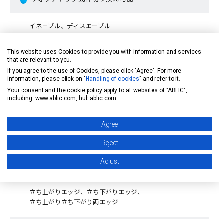
イネーブル、ディスエーブル
This website uses Cookies to provide you with information and services
ウォッチドッグ動作電圧範囲
that are relevant to you.
If you agree to the use of Cookies, please click "Agree". For more
information, please click on "
Handling of cookies
" and refer to it.
2.5 V ~ 6.0 V
Your consent and the cookie policy apply to all websites of "ABLIC",
including: www.ablic.com, hub.ablic.com.
*1
ウォッチドッグモード切換え機能
Agree
タイムアウトモード、ウィンドウモード
Reject
Adjust
ウォッチドッグ入力エッジ選択可能
立ち上がりエッジ、立ち下がりエッジ、
立ち上がり立ち下がり両エッジ