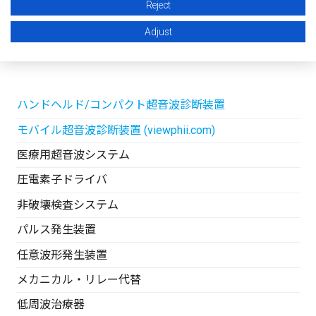
Reject
Adjust
医療機器用IC
ハンドヘルド/コンパクト超音波診断装置
モバイル超音波診断装置 (viewphii.com)
医療用超音波システム
圧電素子ドライバ
非破壊検査システム
パルス発生装置
任意波形発生装置
メカニカル・リレー代替
低周波治療器