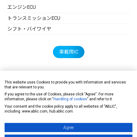
エンジンECU
トランスミッションECU
シフト・バイワイヤ
車載用IC
医療機器
This website uses Cookies to provide you with information and services
that are relevant to you.
If you agree to the use of Cookies, please click "Agree". For more
information, please click on "
Handling of cookies
" and refer to it.
Your consent and the cookie policy apply to all websites of "ABLIC",
including: www.ablic.com, hub.ablic.com.
Agree