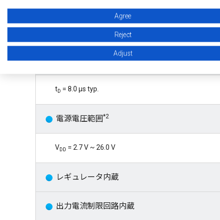
チョッピング周波数
Agree
f
= 500 kHz typ.
C
Reject
Adjust
出力遅延時間
t
= 8.0 μs typ.
D
*2
電源電圧範囲
V
= 2.7 V ~ 26.0 V
DD
レギュレータ内蔵
出力電流制限回路内蔵