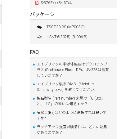
S-576ZxxxB-L3TxU
パッケージ
TSOT-23-3S (MP003-E)
HSNT-6(2025) (PJ006-B)
FAQ
エイブリックの半導体製品はデクロランプ
ラス (Dechlorane Plus、DP)、UV-328は含有
していますか？
エイブリック製品のMSL (Moisture
Sensitivity Level) を教えてください。
製品型名 (Part number) 末尾の「U (Ux)」
と、「G」の違いは何ですか？
解除点(Bz)はどのように選択すれば良いで
すか?
ラッチアップ強度試験条件は、どこに記載
がありますか？