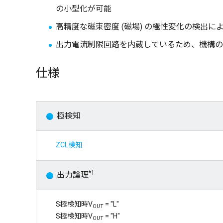
の小型化が可能
高精度な磁束密度 (磁場) の極性変化の検出
出力電流制限回路を内蔵しているため、機構の
仕様
極検知
ZCL検知
*1
出力論理
S極検知時V
= "L"
OUT
S極検知時V
= "H"
OUT