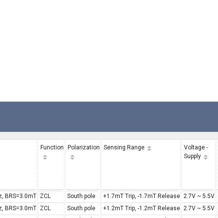
Function
Polarization
Sensing Range
Voltage -
Supply
z, BRS=3.0mT
ZCL
South pole
+1.7mT Trip, -1.7mT Release
2.7V ~ 5.5V
z, BRS=3.0mT
ZCL
South pole
+1.2mT Trip, -1.2mT Release
2.7V ~ 5.5V