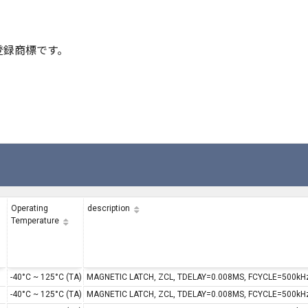
登録商標です。
Operating
description
Temperature
-40°C ~ 125°C (TA)
MAGNETIC LATCH, ZCL, TDELAY=0.008MS, FCYCLE=500kH
-40°C ~ 125°C (TA)
MAGNETIC LATCH, ZCL, TDELAY=0.008MS, FCYCLE=500kH