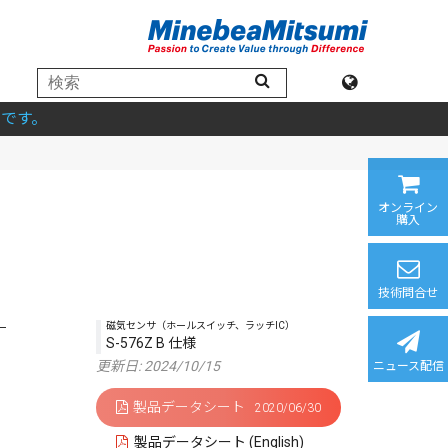
です。
オンライン
購入
技術問合せ
磁気センサ（ホールスイッチ、ラッチIC）
S-576Z B 仕様
更新日: 2024/10/15
ニュース配信
製品データシート
2020/06/30
製品データシート (English)