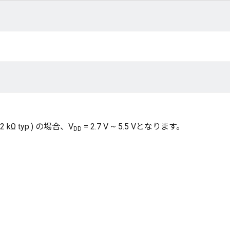
kΩ typ.) の場合、V
= 2.7 V ~ 5.5 Vとなります。
DD