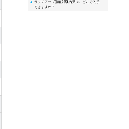
ラッチアップ強度試験結果は、どこで入手
できますか？
静電耐圧(ESD)試験条件は、どこに記載があ
りますか？
静電耐圧(ESD)試験結果は、どこで入手でき
ますか？