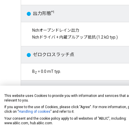
*1
出力形態
Nchオープンドレイン出力
Nchドライバ + 内蔵プルアップ抵抗 (1.2 kΩ typ.)
ゼロクロスラッチ点
B
= 0.0 mT typ.
Z
*1
解除点 (S極)
This website uses Cookies to provide you with information and services that a
relevant to you.
B
= 3.0 mT typ.
If you agree to the use of Cookies, please click "Agree". For more information,
RS
click on "
Handling of cookies
" and refer to it.
B
= 6.0 mT typ.
RS
Your consent and the cookie policy apply to all websites of "ABLIC", including:
www.ablic.com, hub.ablic.com.