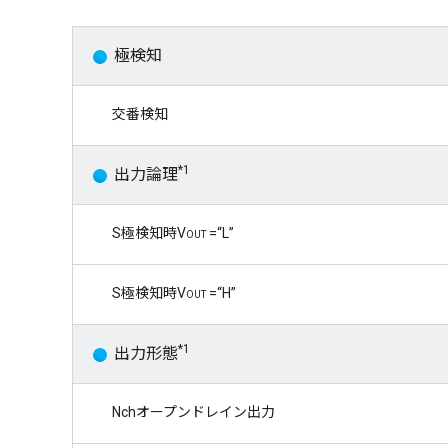
極検知
交番検知
*1
出力論理
S極検知時
Vout
=“L”
S極検知時V
out
=“H”
*1
出力形態
Nchオープンドレイン出力