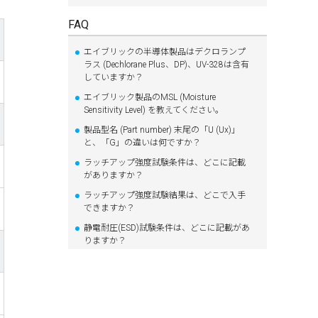
FAQ
エイブリックの半導体製品はデクロランプ
ラス (Dechlorane Plus、DP)、UV-328は含有
していますか？
エイブリック製品のMSL (Moisture
Sensitivity Level) を教えてください。
製品型名 (Part number) 末尾の「U (Ux)」
と、「G」の違いは何ですか？
ラッチアップ強度試験条件は、どこに記載
がありますか？
ラッチアップ強度試験結果は、どこで入手
できますか？
静電耐圧(ESD)試験条件は、どこに記載があ
りますか？
静電耐圧(ESD)試験結果は、どこで入手でき
ますか？