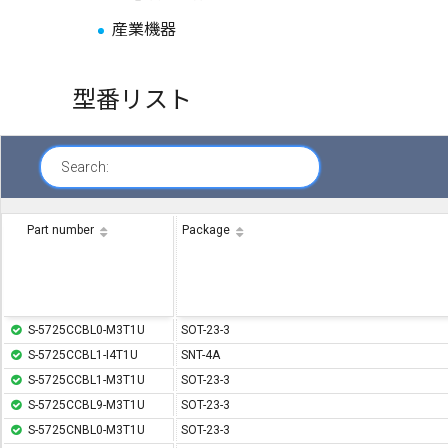
産業機器
型番リスト
Search:
Part number
Package
S-5725CCBL0-M3T1U
SOT-23-3
S-5725CCBL1-I4T1U
SNT-4A
S-5725CCBL1-M3T1U
SOT-23-3
S-5725CCBL9-M3T1U
SOT-23-3
S-5725CNBL0-M3T1U
SOT-23-3