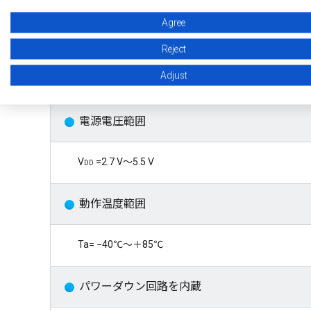
Agree
t
cycle
= 1.25 ms（60 µA）typ.
Reject
Adjust
t
cycle
= 6.05 ms（13 µA）typ.
電源電圧範囲
V
dd
=2.7 V〜5.5 V
動作温度範囲
Ta= −40℃〜＋85℃
パワーダウン回路を内蔵