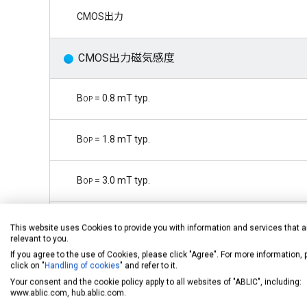
CMOS出力
CMOS出力磁気感度
B
op
= 0.8 mT typ.
B
op
= 1.8 mT typ.
B
op
= 3.0 mT typ.
B
op
= 7.0 mT typ.
This website uses Cookies to provide you with information and services that a
relevant to you.
If you agree to the use of Cookies, please click "Agree". For more information,
駆動周期（消費電流）
click on "
Handling of cookies
" and refer to it.
Your consent and the cookie policy apply to all websites of "ABLIC", including:
www.ablic.com, hub.ablic.com.
t
cycle
= 50 µs（1400 µA）typ.