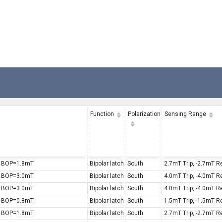
Function
Polarization
Sensing Range
, BOP=1.8mT
Bipolar latch
South
2.7mT Trip, -2.7mT R
, BOP=3.0mT
Bipolar latch
South
4.0mT Trip, -4.0mT R
, BOP=3.0mT
Bipolar latch
South
4.0mT Trip, -4.0mT R
, BOP=0.8mT
Bipolar latch
South
1.5mT Trip, -1.5mT R
, BOP=1.8mT
Bipolar latch
South
2.7mT Trip, -2.7mT R