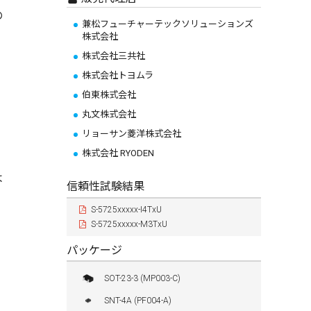
の
兼松フューチャーテックソリューションズ
株式会社
株式会社三共社
株式会社トヨムラ
伯東株式会社
丸文株式会社
リョーサン菱洋株式会社
株式会社 RYODEN
よ
信頼性試験結果
S-5725xxxxx-I4TxU
S-5725xxxxx-M3TxU
パッケージ
SOT-23-3 (MP003-C)
SNT-4A (PF004-A)