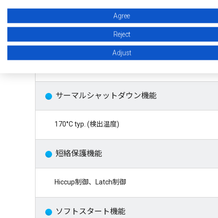
2.2 MHz typ., 400 kHz typ.
Agree
Reject
過電流保護機能
Adjust
パルスバイパルス方式
サーマルシャットダウン機能
170°C typ. (検出温度)
短絡保護機能
Hiccup制御、Latch制御
ソフトスタート機能