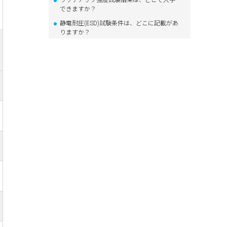
ラッチアップ強度試験結果は、どこで入手
できますか？
静電耐圧(ESD)試験条件は、どこに記載があ
りますか？
静電耐圧(ESD)試験結果は、どこで入手でき
ますか？