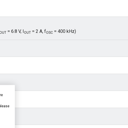
= 6.8 V, I
= 2 A, f
= 400 kHz)
OUT
OUT
OSC
re
 please