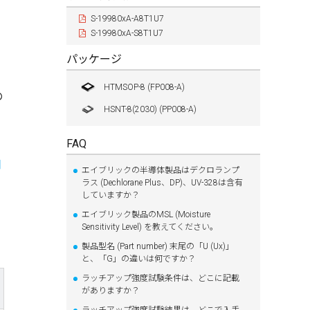
S-19980xA-A8T1U7
S-19980xA-S8T1U7
パッケージ
HTMSOP-8 (FP008-A)
の
HSNT-8(2030) (PP008-A)
FAQ
口
エイブリックの半導体製品はデクロランプ
ラス (Dechlorane Plus、DP)、UV-328は含有
していますか？
エイブリック製品のMSL (Moisture
Sensitivity Level) を教えてください。
製品型名 (Part number) 末尾の「U (Ux)」
と、「G」の違いは何ですか？
ラッチアップ強度試験条件は、どこに記載
がありますか？