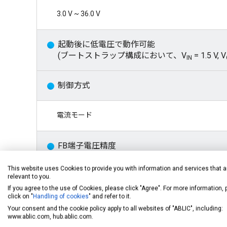
3.0 V ~ 36.0 V
起動後に低電圧で動作可能
(ブートストラップ構成において、V
= 1.5 V, V
IN
制御方式
電流モード
FB端子電圧精度
This website uses Cookies to provide you with information and services that a
±1.5%
relevant to you.
If you agree to the use of Cookies, please click "Agree". For more information,
click on "
Handling of cookies
" and refer to it.
発振周波数
Your consent and the cookie policy apply to all websites of "ABLIC", including:
www.ablic.com, hub.ablic.com.