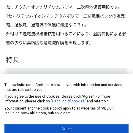
たリチウムイオン / リチウムポリマー二次電池保護用ICです。
1セルリチウムイオン / リチウムポリマー二次電池パックの過充
電、過放電、過電流の保護に最適なICです。
外付けの過電流検出抵抗を用いることにより、温度変化による影
響の少ない高精度な過電流保護を実現します。
特長
高精度電圧検出回路
This website uses Cookies to provide you with information and services
that are relevant to you.
過充電検出電圧 : 3.500 V ~ 4.600 V (5 mVステップ) 精度±15
If you agree to the use of Cookies, please click "Agree". For more
mV
information, please click on "
Handling of cookies
" and refer to it.
Your consent and the cookie policy apply to all websites of "ABLIC",
including: www.ablic.com, hub.ablic.com.
*1
過充電解除電圧 : 3.100 V ~ 4.600 V
精度±50 mV
Agree
過放電検出電圧 : 2.000 V ~ 3.000 V (10 mVステップ) 精度±50