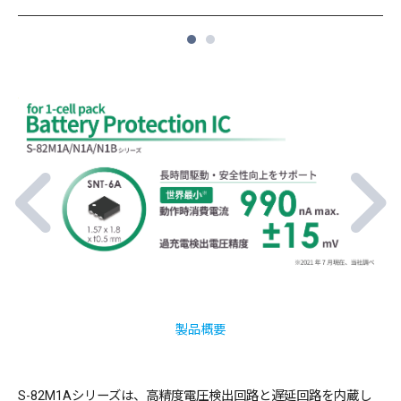
1
2
製品概要
S-82M1Aシリーズは、高精度電圧検出回路と遅延回路を内蔵し