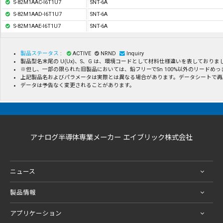
S-82M1AAC-I6T1U7
SNT-6A
S-82M1AAD-I6T1U7
SNT-6A
S-82M1AAE-I6T1U7
SNT-6A
製品ステータス
:
ACTIVE
NRND
Inquiry
製品型名末尾の U(Ux)、S、G は、環境コードとして材料仕様違いを表してお
※但し、一部の限られた旧製品においては、鉛フリーでSn 100%以外のリード
上記製品名およびパラメータは実際とは異なる場合があります。データシートで再
データは予告なく変更されることがあります。
アナログ半導体専業メーカー エイブリック株式会社
ニュース
製品情報
アプリケーション