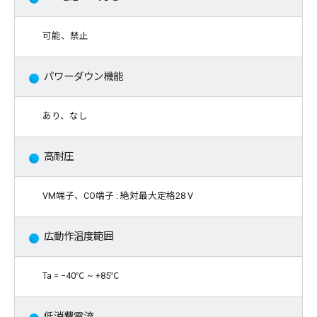
可能、禁止
パワーダウン機能
あり、なし
高耐圧
VM端子、CO端子 : 絶対最大定格28 V
広動作温度範囲
Ta = −40℃ ~ +85℃
低消費電流