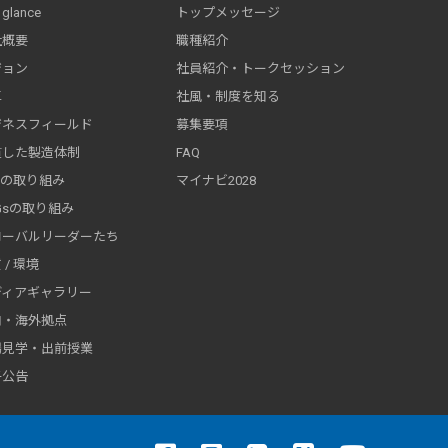
 glance
トップメッセージ
社概要
職種紹介
ジョン
社員紹介・トークセッション
革
社風・制度を知る
ジネスフィールド
募集要項
貫した製造体制
FAQ
Rの取り組み
マイナビ2028
Gsの取り組み
ローバルリーダーたち
 / 環境
ディアギャラリー
内・海外拠点
場見学・出前授業
子公告