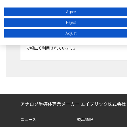
車載用 製品一覧
Agree
ホールICは、ホール素子と増幅回路 (オペアンプ) を一
Reject
体化し、単体で磁極判別を可能にしたICです。扉や窓
Adjust
の開閉検出はもちろん、洗濯機などの白物家電、さら
には高い品質と信頼性が求められる車載機器に至るま
で幅広く利用されています。
アナログ半導体専業メーカー エイブリック株式会社
ニュース
製品情報