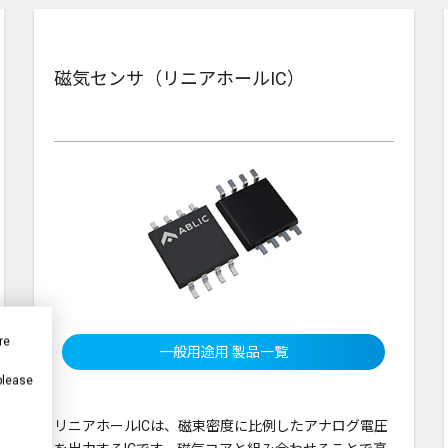
磁気センサ（リニアホールIC）
re
一般用途用 製品一覧
 please
リニアホールICは、磁束密度に比例したアナログ電圧