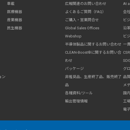
車載
広報関連のお問い合わせ
At a
医療機器
よくあるご質問（FAQ）
会
産業機器
ご購入・営業問合せ
ビ
民生機器
Global Sales Offices
沿
Webshop
ビ
半導体製品に関するお問い合わせ
一
CLEAN-Boost®に関するお問い合
CS
わせ
SD
パッケージ
グ
ョン
非推奨品、生産終了品、販売終了
品質
品
メ
各種資料/ツール
国
輸出管理情報
工
電