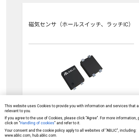
磁気センサ（ホールスイッチ、ラッチIC）
This website uses Cookies to provide you with information and services that a
一般 (小型、低消費) 製品一覧
relevant to you.
If you agree to the use of Cookies, please click "Agree". For more information,
click on "
Handling of cookies
" and refer to it.
一般 (高速、高耐圧) ZCL 製品一覧
Your consent and the cookie policy apply to all websites of "ABLIC", including:
www.ablic.com, hub.ablic.com.