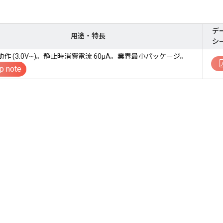
デ
用途・特長
シ
作 (3.0V~)。静止時消費電流 60µA。業界最小パッケージ。
p note