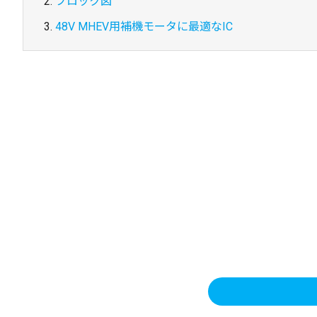
ブロック図
48V MHEV用補機モータに最適なIC