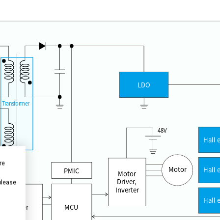
LDO
Transformer
48V
Hall e
re
Motor
Hall e
PMIC
Motor
Driver,
 please
Inverter
Hall e
Isolator
MCU