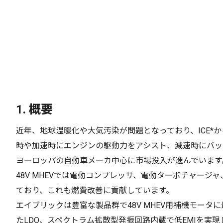
1.
概要
近年、地球温暖化や大気汚染が問題となっており、ICE*か
時や加速時にエンジンの駆動力をアシスト、減速時にバッテ
ヨーロッパの自動車メーカ中心に市場投入が進んでいます
48V MHEVでは電動コンプレッサ、電動ターボチャージ
ており、これも燃費改善に貢献しています。
エイブリックは豊富な製品群で48V MHEV用補機モータ
たLDO、スペクトラム拡散型発振回路内蔵で低EMIを実現したP