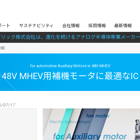
ポート
サステナビリティ
会社情報
採用情報
最新情報
ブリック株式会社は、進化を続けるアナログ半導体専業メーカー
IC
for automotive Auxiliary Motors in 48V MHEV
48V MHEV用補機モータに最適なIC
/07/17