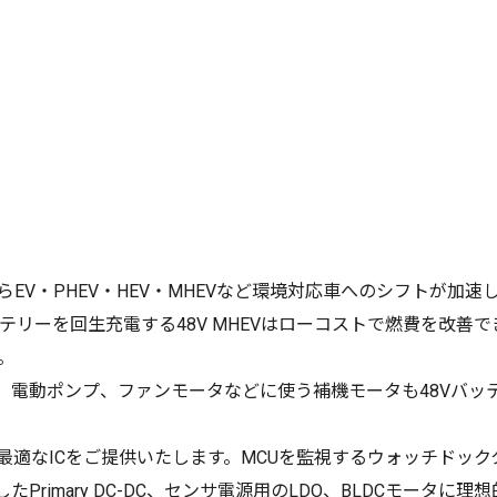
らEV・PHEV・HEV・MHEVなど環境対応車へのシフトが加速
リーを回生充電する48V MHEVはローコストで燃費を改善で
。
ャ、電動ポンプ、ファンモータなどに使う補機モータも48Vバッ
に最適なICをご提供いたします。MCUを監視するウォッチドッ
rimary DC-DC、センサ電源用のLDO、BLDCモータに理想