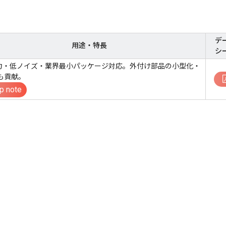
デ
用途・特長
シ
入力・低ノイズ・業界最小パッケージ対応。外付け部品の小型化・
も貢献。
p note