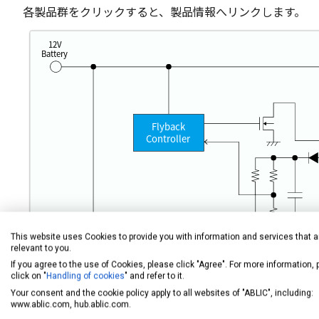
各製品群をクリックすると、製品情報へリンクします。
12V
Battery
Flyback
Controller
This website uses Cookies to provide you with information and services that a
relevant to you.
DC-DC
LDO
VD
If you agree to the use of Cookies, please click "Agree". For more information,
Converter
 WDT
click on "
Handling of cookies
" and refer to it.
Your consent and the cookie policy apply to all websites of "ABLIC", including:
MCU
www.ablic.com, hub.ablic.com.