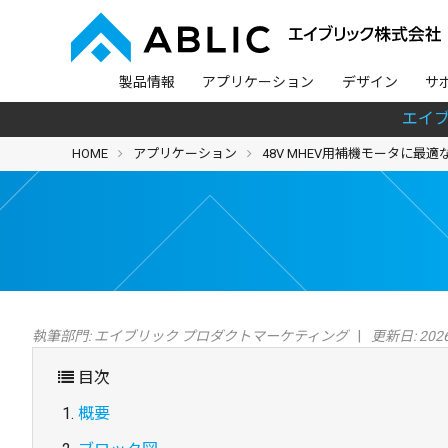
製品情報
アプリケーション
デザイン
サ
エイ
HOME
アプリケーション
48V MHEV用補機モータに最適な
執筆部門:
エイブリック プロダクトマーケティング
更新日: 2026
目次
概要