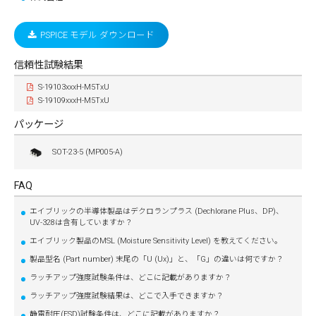
PSPICE モデル ダウンロード
信頼性試験結果
S-19103xxxH-M5TxU
S-19109xxxH-M5TxU
パッケージ
SOT-23-5 (MP005-A)
FAQ
エイブリックの半導体製品はデクロランプラス (Dechlorane Plus、DP)、
UV-328は含有していますか？
エイブリック製品のMSL (Moisture Sensitivity Level) を教えてください。
製品型名 (Part number) 末尾の「U (Ux)」と、「G」の違いは何ですか？
ラッチアップ強度試験条件は、どこに記載がありますか？
ラッチアップ強度試験結果は、どこで入手できますか？
静電耐圧(ESD)試験条件は、どこに記載がありますか？