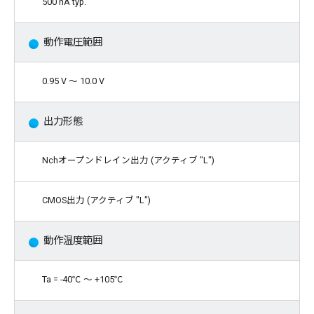
500 nA typ.
動作電圧範囲
0.95 V 〜 10.0 V
出力形態
Nchオープンドレイン出力 (アクティブ "L")
CMOS出力 (アクティブ "L")
動作温度範囲
Ta = -40℃ 〜 +105℃