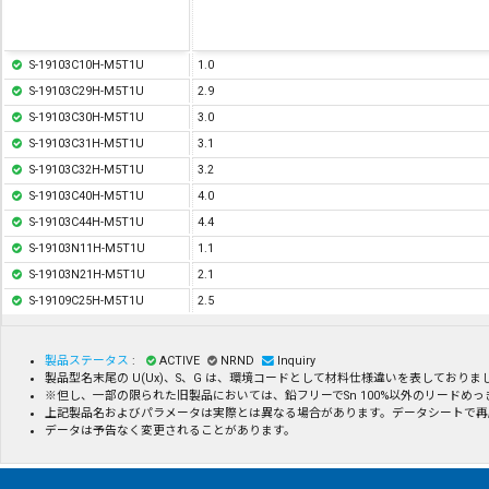
S-19103C10H-M5T1U
1.0
S-19103C29H-M5T1U
2.9
S-19103C30H-M5T1U
3.0
S-19103C31H-M5T1U
3.1
S-19103C32H-M5T1U
3.2
S-19103C40H-M5T1U
4.0
S-19103C44H-M5T1U
4.4
S-19103N11H-M5T1U
1.1
S-19103N21H-M5T1U
2.1
S-19109C25H-M5T1U
2.5
製品ステータス
:
ACTIVE
NRND
Inquiry
製品型名末尾の U(Ux)、S、G は、環境コードとして材料仕様違いを表してお
※但し、一部の限られた旧製品においては、鉛フリーでSn 100%以外のリード
上記製品名およびパラメータは実際とは異なる場合があります。データシートで再
データは予告なく変更されることがあります。