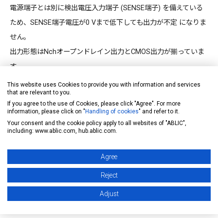
電源端子とは別に検出電圧入力端子 (SENSE端子) を備えている
ため、SENSE端子電圧が0 Vまで低下しても出力が不定 になりま
せん。
出力形態はNchオープンドレイン出力とCMOS出力が揃っていま
す。
This website uses Cookies to provide you with information and services
that are relevant to you.
FIT値のご提供
If you agree to the use of Cookies, please click "Agree". For more
お客様の機能安全設計をサポートするため、ご使用条件に合わせ
information, please click on "
Handling of cookies
" and refer to it.
Your consent and the cookie policy apply to all websites of "ABLIC",
て算出したFIT値を提供しております。FIT値算出の実施について
including: www.ablic.com, hub.ablic.com.
は
販売窓口
までお問い合わせください。
Agree
注意 : 本製品は、車両機器、車載機器へのご使用が可能です。こ
Reject
れらの用途でご使用をお考えの際は、必ず
販売窓口
までご相談く
Adjust
ださい
。