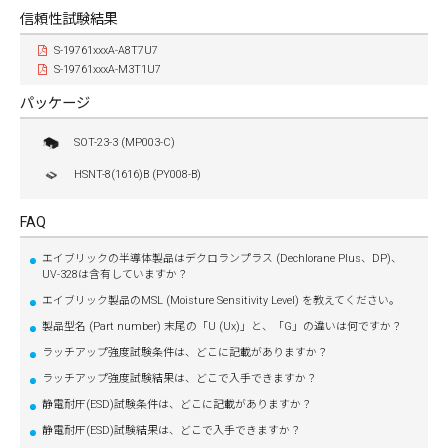
信頼性試験結果
S-19761xxxA-A8T7U7
S-19761xxxA-M3T1U7
パッケージ
SOT-23-3 (MP003-C)
HSNT-8(1616)B (PY008-B)
FAQ
エイブリックの半導体製品はデクロランプラス (Dechlorane Plus、DP)、
UV-328は含有していますか？
エイブリック製品のMSL (Moisture Sensitivity Level) を教えてください。
製品型名 (Part number) 末尾の「U (Ux)」と、「G」の違いは何ですか？
ラッチアップ強度試験条件は、どこに記載がありますか？
ラッチアップ強度試験結果は、どこで入手できますか？
静電耐圧(ESD)試験条件は、どこに記載がありますか？
静電耐圧(ESD)試験結果は、どこで入手できますか？