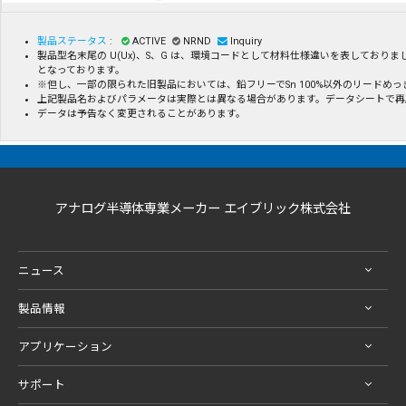
製品ステータス
:
ACTIVE
NRND
Inquiry
製品型名末尾の U(Ux)、S、G は、環境コードとして材料仕様違いを表してお
となっております。
※但し、一部の限られた旧製品においては、鉛フリーでSn 100%以外のリード
上記製品名およびパラメータは実際とは異なる場合があります。データシートで再
データは予告なく変更されることがあります。
アナログ半導体専業メーカー エイブリック株式会社
ニュース
製品情報
アプリケーション
サポート