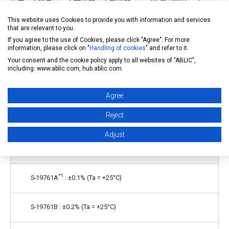
注意 : 本製品は、車両機器、車載機器へのご使用が可能です。こ
れらの用途でご使用をお考えの際は、必ず
販売窓口
までご相談く
This website uses Cookies to provide you with information and services
that are relevant to you.
ださい
。
If you agree to the use of Cookies, please click "Agree". For more
information, please click on "
Handling of cookies
" and refer to it.
Your consent and the cookie policy apply to all websites of "ABLIC",
特長
including: www.ablic.com, hub.ablic.com.
出力電圧 (逆ブレークダウン電圧)
Agree
Reject
2.048 V, 2.5 V, 3.0 V, 3.3 V, 4.096 V, 5.0 Vが選択可能
Adjust
出力電圧精度
*1
S-19761A
: ±0.1% (Ta = +25°C)
S-19761B : ±0.2% (Ta = +25°C)