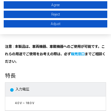
Agree
FIT値のご提供
Reject
お客様の機能安全設計をサポートするため、ご使用条件に合わせ
Adjust
て算出したFIT値を提供しております。FIT値算出の実施について
は
販売窓口
までお問い合わせください。
注意 : 本製品は、車両機器、車載機器へのご使用が可能です。こ
れらの用途でご使用をお考えの際は、必ず
販売窓口
までご相談く
ださい
。
特長
入力電圧
4.0 V ~ 18.0 V