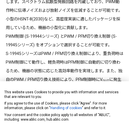
します。スペクトラム拡散型発振回路を内蔵しており、PWM動
作時に伝導ノイズおよび放射ノイズを低減することが可能です。
小型のHSNT-8(2030)など、高密度実装に適したパッケージを採
用しているため、機器の小型化に貢献します。
PWM制御 (S-19944シリーズ) とPWM / PFM切り換え制御 (S-
19945シリーズ) をオプションで選択することが可能です。
S-19945シリーズはPWM / PFM切り換え制御により、重負荷時は
PWM制御にて動作し、軽負荷時はPFM制御に自動的に切り換わ
るため、機器の状態に応じた高効率動作を実現します。また、独
自のPWM / PFM切り換え技術により、PFM制御時にV
に発生
OUT
するリップル電圧を小さくすることが可能です。
This website uses Cookies to provide you with information and services
同期整流回路内蔵により、従来の降圧型スイッチングレギュレー
that are relevant to you.
If you agree to the use of Cookies, please click "Agree". For more
タに比べ高効率化がしやすく、また、過大な負荷電流からICやコ
information, please click on "
Handling of cookies
" and refer to it.
イルを保護する過電流保護回路、発熱による破壊を防止するサー
Your consent and the cookie policy apply to all websites of "ABLIC",
including: www.ablic.com, hub.ablic.com.
マルシャットダウン回路が内蔵されています。