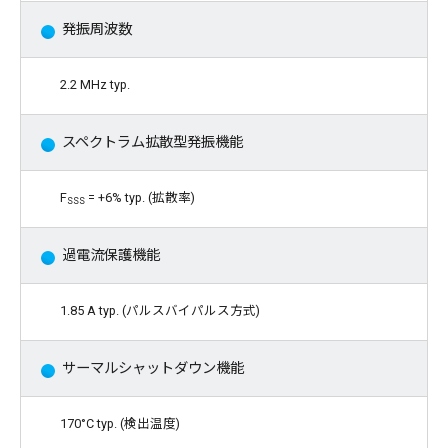
発振周波数
2.2 MHz typ.
スペクトラム拡散型発振機能
F
= +6% typ. (拡散率)
SSS
過電流保護機能
1.85 A typ. (パルスバイパルス方式)
サーマルシャットダウン機能
170°C typ. (検出温度)