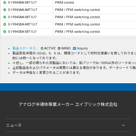
S-19944BA-S8T1U7
PWM control
S-19945AA-A8T1U7
PWM / PFM switching control
S-19945AA-S8T1U7
PWM / PFM switching control
S-19945BA-A8T1U7
PWM / PFM switching control
S-19945BA-S8T1U7
PWM / PFM switching control
製品ステータス
:
ACTIVE
NRND
Inquiry
製品型名末尾の U(Ux)、S、G は、環境コードとして材料仕様違いを表してお
的には同一となっております。
※但し、一部の限られた旧製品においては、鉛フリーでSn 100%以外のリード
上記製品名およびパラメータは実際とは異なる場合があります。データシートで再
データは予告なく変更されることがあります。
アナログ半導体専業メーカー エイブリック株式会社
ニュース