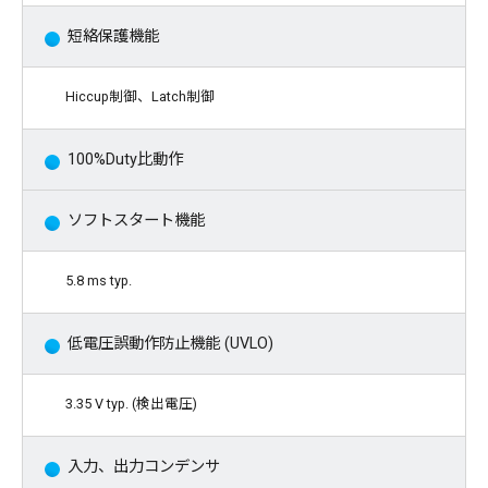
短絡保護機能
Hiccup制御、Latch制御
100%Duty比動作
ソフトスタート機能
5.8 ms typ.
低電圧誤動作防止機能 (UVLO)
3.35 V typ. (検出電圧)
入力、出力コンデンサ