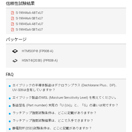
信頼性試験結果
S-19944xA-A8TxU7
S-19944xA-S8TxU7
S-19945xA-A8TxU7
S-19945xA-S8TxU7
パッケージ
HTMSOP-8 (FP008-A)
HSNT-8(2030) (PP008-A)
FAQ
エイブリックの半導体製品はデクロランプラス (Dechlorane Plus、DP)、
UV-328は含有していますか？
エイブリック製品のMSL (Moisture Sensitivity Level) を教えてください。
製品型名 (Part number) 末尾の「U (Ux)」と、「G」の違いは何ですか？
ラッチアップ強度試験条件は、どこに記載がありますか？
ラッチアップ強度試験結果は、どこで入手できますか？
静電耐圧(ESD)試験条件は、どこに記載がありますか？