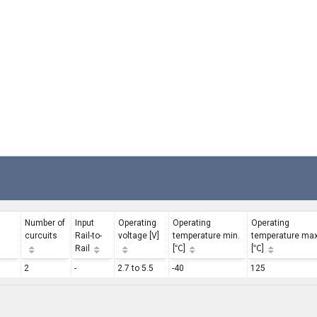
Number of
Input
Operating
Operating
Operating
curcuits
Rail-to-
voltage [V]
temperature min.
temperature max
Rail
[℃]
[℃]
2
-
2.7 to 5.5
-40
125