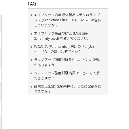
FAQ
エイブリックの半導体製品はデクロランプ
ラス (Dechlorane Plus、DP)、UV-328は含有
していますか？
エイブリック製品のMSL (Moisture
Sensitivity Level) を教えてください。
製品型名 (Part number) 末尾の「U (Ux)」
と、「G」の違いは何ですか？
ラッチアップ強度試験条件は、どこに記載
がありますか？
ラッチアップ強度試験結果は、どこで入手
できますか？
静電耐圧(ESD)試験条件は、どこに記載があ
りますか？
静電耐圧(ESD)試験結果は、どこで入手でき
ますか？