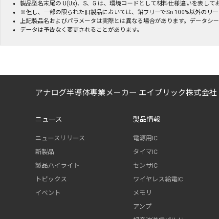
製品型名末尾の U(Ux)、S、G は、環境コードとして材料仕様違いを
※但し、一部の限られた旧製品においては、鉛フリーでSn 100%以外の
上記製品名およびパラメータは実際とは異なる場合があります。データシ
データは予告なく変更されることがあります。
アナログ半導体専業メーカー エイブリック株式会社
ニュース
製品情報
ニュースリリース
電源用IC
新製品
タイマIC
製品ハイライト
センサIC
トピックス
ワイヤレス給電IC
イベント
メモリ
アンプ