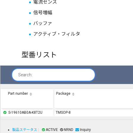
電流センス
信号増幅
バッファ
アクティブ・フィルタ
型番リスト
Search:
Part number
Package
S-19610AB0A-K8T2U
TMSOP-8
製品ステータス
:
ACTIVE
NRND
Inquiry