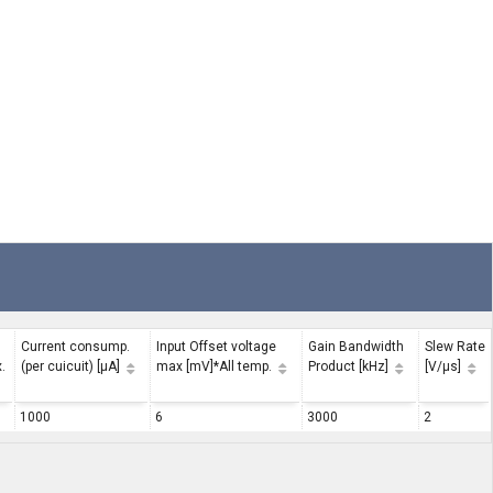
Current consump.
Input Offset voltage
Gain Bandwidth
Slew Rate
.
(per cuicuit) [μA]
max [mV]*All temp.
Product [kHz]
[V/μs]
1000
6
3000
2