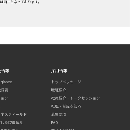
には同一となっております。
社情報
採用情報
 glance
トップメッセージ
社概要
職種紹介
ジョン
社員紹介・トークセッション
革
社風・制度を知る
ジネスフィールド
募集要項
貫した製造体制
FAQ