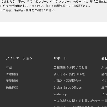
表しておりましたが、現在、全て『鉛フリー、ハロゲンフリー』へ統一され、環境品質的
リードめっきが適用されていますので、詳しくは販売窓口にご確認下さい。
ートで再度、製品名・仕様をご確認ください。
アプリケーション
サポート
会
車載
広報関連のお問い合わせ
At a
医療機器
よくあるご質問（FAQ）
会
産業機器
ご購入・営業問合せ
ビ
民生機器
Global Sales Offices
沿
Webshop
ビ
半導体製品に関するお問い合わせ
一