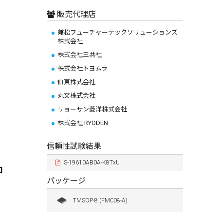
販売代理店
兼松フューチャーテックソリューションズ
株式会社
株式会社三共社
株式会社トヨムラ
伯東株式会社
丸文株式会社
リョーサン菱洋株式会社
株式会社 RYODEN
信頼性試験結果
S-19610AB0A-K8TxU
口
パッケージ
TMSOP-8 (FM008-A)