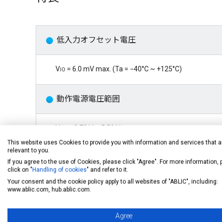
低入力オフセット電圧
Vio
= 6.0 mV max. (Ta = −40°C ~ +125°C)
動作電源電圧範囲
Vdd
= 2.70 V ~ 5.50 V
This website uses Cookies to provide you with information and services that a
relevant to you.
低消費電流 (1回路あたり)
If you agree to the use of Cookies, please click "Agree". For more information,
click on "
Handling of cookies
" and refer to it.
Your consent and the cookie policy apply to all websites of "ABLIC", including:
Idd
= 1.00 mA typ.
www.ablic.com, hub.ablic.com.
Agree
内部位相補償