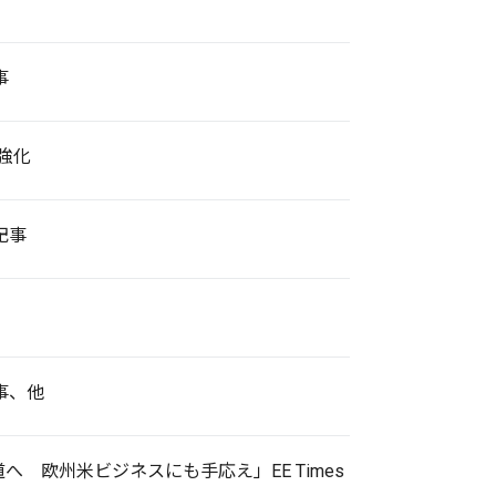
事
強化
記事
事、他
 欧州米ビジネスにも手応え」EE Times