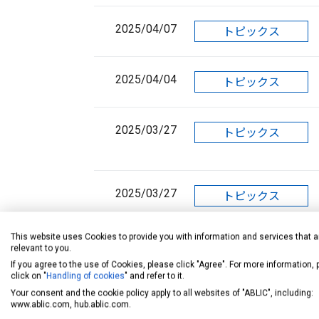
2025/04/07
トピックス
2025/04/04
トピックス
2025/03/27
トピックス
2025/03/27
トピックス
This website uses Cookies to provide you with information and services that a
2025/03/26
トピックス
relevant to you.
If you agree to the use of Cookies, please click "Agree". For more information,
click on "
Handling of cookies
" and refer to it.
2025/03/07
Your consent and the cookie policy apply to all websites of "ABLIC", including:
トピックス
www.ablic.com, hub.ablic.com.