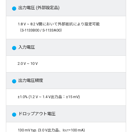
出力電圧 (外部設定品)
1.8 V ~ 8.2 V間において外部抵抗により設定可能
（S-1133B00 / S-1133A00）
入力電圧
2.0 V ~ 10 V
出力電圧精度
±1.0% (1.2 V ~ 1.4 V出力品：±15 mV)
ドロップアウト電圧
130 mV typ. (3.0 V出力品、
Iout
=100 mA)