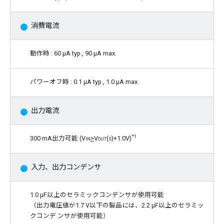
消費電流
動作時 : 60 μA typ., 90 μA max.
パワーオフ時 : 0.1 μA typ., 1.0 μA max.
出力電流
*1
300 mA出力可能 (
Vin
>
Vout(s)
+1.0V)
入力、出力コンデンサ
1.0 μF以上のセラミックコンデンサが使用可能
（出力電圧値が1.7 V以下の製品には、2.2 μF以上のセラミッ
クコンデ ンサが使用可能）