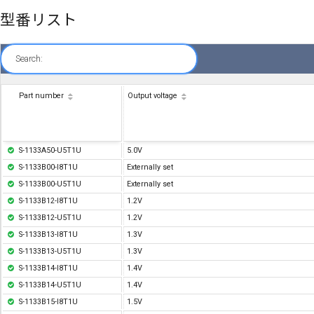
型番リスト
Search:
Part number
Output voltage
S-1133A50-U5T1U
5.0V
S-1133B00-I8T1U
Externally set
S-1133B00-U5T1U
Externally set
S-1133B12-I8T1U
1.2V
S-1133B12-U5T1U
1.2V
S-1133B13-I8T1U
1.3V
S-1133B13-U5T1U
1.3V
S-1133B14-I8T1U
1.4V
S-1133B14-U5T1U
1.4V
S-1133B15-I8T1U
1.5V