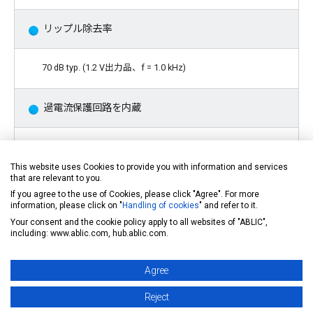
リップル除去率
70 dB typ. (1.2 V出力品、f = 1.0 kHz)
過電流保護回路を内蔵
出力トランジスタの過電流を制限
This website uses Cookies to provide you with information and services
that are relevant to you.
サーマルシャットダウン回路を内蔵
If you agree to the use of Cookies, please click "Agree". For more
information, please click on "
Handling of cookies
" and refer to it.
Your consent and the cookie policy apply to all websites of "ABLIC",
発熱による破壊を防止
including: www.ablic.com, hub.ablic.com.
ON / OFF回路を内蔵
Agree
Reject
電池の長寿命化に対応可能