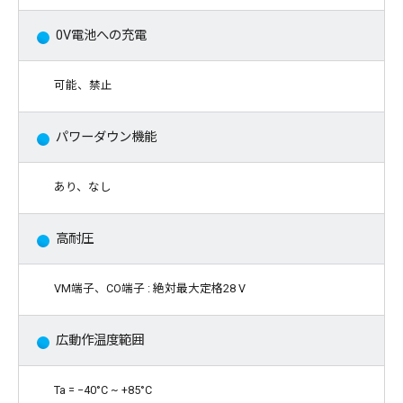
0V電池への充電
可能、禁止
パワーダウン機能
あり、なし
高耐圧
VM端子、CO端子 : 絶対最大定格28 V
広動作温度範囲
Ta = −40°C ~ +85°C