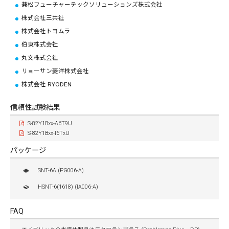
兼松フューチャーテックソリューションズ株式会社
株式会社三共社
株式会社トヨムラ
伯東株式会社
丸文株式会社
リョーサン菱洋株式会社
株式会社 RYODEN
信頼性試験結果
S-82Y1Bxx-A6T9U
S-82Y1Bxx-I6TxU
パッケージ
SNT-6A (PG006-A)
HSNT-6(1618) (IA006-A)
FAQ