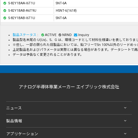
S-82Y1BAA-I6T1U
SNT-6A
S-82Y1BAB-A6T9U
HSNT-6(1618)
S-82Y1BAB-I6T1U
SNT-6A
製品ステータス
:
ACTIVE
NRND
Inquiry
製品型名末尾の U(Ux)、S、G は、環境コードとして材料仕様違いを表してお
※但し、一部の限られた旧製品においては、鉛フリーでSn 100%以外のリード
上記製品名およびパラメータは実際とは異なる場合があります。データシートで再
データは予告なく変更されることがあります。
アナログ半導体専業メーカー エイブリック株式会社
ニュース
製品情報
アプリケーション