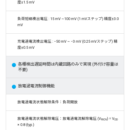
度±1.5 mV
負荷短絡検出電圧 : 15 mV ~100 mV (1 mVステップ) 精度±3.0
mV
充電過電流検出電圧 : −50 mV ~ −3 mV (0.25 mVステップ) 精
度±0.5 mV
各種検出遅延時間は内蔵回路のみで実現 (外付け容量は
不要)
放電過電流制御機能
放電過電流状態解除条件：負荷開放
放電過電流状態解除電圧：放電過電流解除電圧 (V
) = V
RIOV
DD
× 0.8 (typ.)