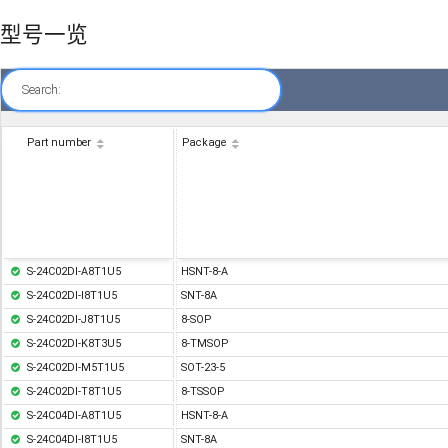
型号一览
Search:
Part number
Package
S-24C02DI-A8T1U5
HSNT-8-A
S-24C02DI-I8T1U5
SNT-8A
S-24C02DI-J8T1U5
8-SOP
S-24C02DI-K8T3U5
8-TMSOP
S-24C02DI-M5T1U5
SOT-23-5
S-24C02DI-T8T1U5
8-TSSOP
S-24C04DI-A8T1U5
HSNT-8-A
S-24C04DI-I8T1U5
SNT-8A