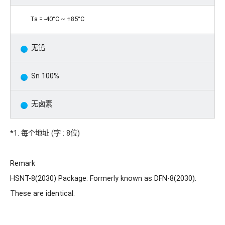
Ta = -40°C ~ +85°C
无铅
Sn 100%
无卤素
*1. 每个地址 (字 : 8位)
Remark
HSNT-8(2030) Package: Formerly known as DFN-8(2030).
These are identical.