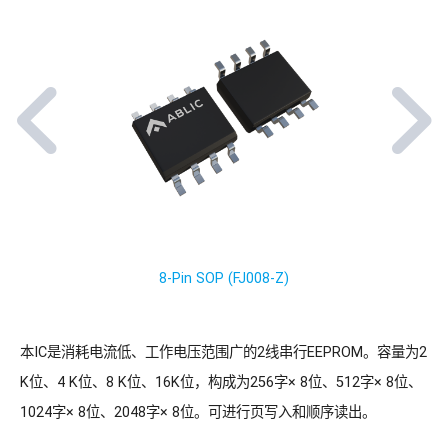
8-Pin SOP (FJ008-Z)
本IC是消耗电流低、工作电压范围广的2线串行EEPROM。容量为2
K位、4 K位、8 K位、16K位，构成为256字× 8位、512字× 8位、
1024字× 8位、2048字× 8位。可进行页写入和顺序读出。