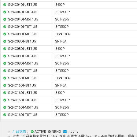
S-24C04DI-J8T1U5
8-SOP
S-24C04DI-K8T3U5
8-TMSOP
S-24C04DI-M5T1U5
SOT-23-5
S-24C04DI-T8T1U5
8-TSSOP
S-24C08DI-A8T1U5
HSNT-8-A
S-24C08DI-I8T1U5
SNT-8A
S-24C08DI-J8T1U5
8-SOP
S-24C08DI-K8T3U5
8-TMSOP
S-24C08DI-M5T1U5
SOT-23-5
S-24C08DI-T8T1U5
8-TSSOP
S-24C16DI-A8T1U5
HSNT-8-A
S-24C16DI-I8T1U5
SNT-8A
S-24C16DI-J8T1U5
8-SOP
S-24C16DI-K8T3U5
8-TMSOP
S-24C16DI-M5T1U5
SOT-23-5
S-24C16DI-T8T1U5
8-TSSOP
产品状态
:
ACTIVE
NRND
Inquiry
过去，产品名称末尾的 U (Ux)、S 和 G 作为环保代码，表示不同的材料规格。现