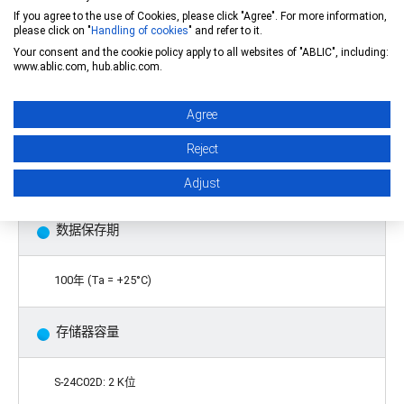
If you agree to the use of Cookies, please click "Agree". For more information,
备有施密特触发器、噪声滤波器输入端子 (SCL, SDA)
please click on "
Handling of cookies
" and refer to it.
Your consent and the cookie policy apply to all websites of "ABLIC", including:
www.ablic.com, hub.ablic.com.
电源电压低时的禁止写入功能
Agree
重写次数
Reject
6
*1
10
次 / 字
(Ta = +25°C)
Adjust
数据保存期
100年 (Ta = +25°C)
存储器容量
S-24C02D: 2 K位