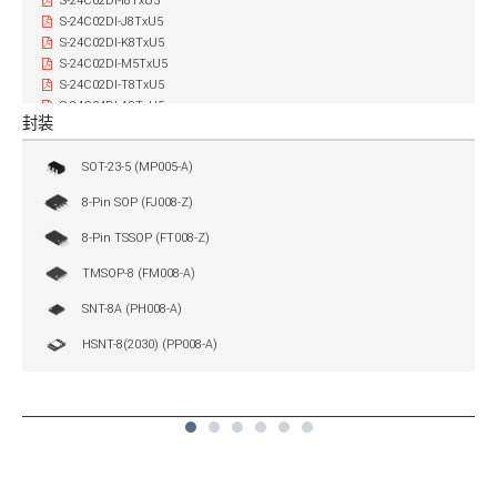
S-24C02DI-I8TxU5
S-24C02DI-J8TxU5
S-24C02DI-K8TxU5
S-24C02DI-M5TxU5
S-24C02DI-T8TxU5
S-24C04DI-A8TxU5
封装
S-24C04DI-I8TxU5
S-24C04DI-J8TxU5
SOT-23-5 (MP005-A)
S-24C04DI-K8TxU5
S-24C04DI-M5TxU5
8-Pin SOP (FJ008-Z)
S-24C04DI-T8TxU5
S-24C08DI-A8TxU5
8-Pin TSSOP (FT008-Z)
S-24C08DI-I8TxU5
TMSOP-8 (FM008-A)
S-24C08DI-J8TxU5
S-24C08DI-K8TxU5
SNT-8A (PH008-A)
S-24C08DI-M5TxU5
S-24C08DI-T8TxU5
HSNT-8(2030) (PP008-A)
S-24C16DI-A8TxU5
S-24C16DI-I8TxU5
S-24C16DI-J8TxU5
1
2
3
4
5
6
S-24C16DI-K8TxU5
S-24C16DI-M5TxU5
S-24C16DI-T8TxU5