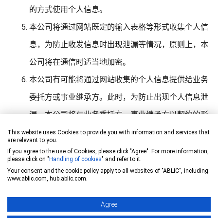
的方式使用个人信息。
本公司将通过网站既定的输入表格等形式收集个人信
息，为防止收发信息时出现泄漏等情况，原则上，本
公司将在通信时适当地加密。
本公司有可能将通过网站收集的个人信息提供给业务
委托方或事业继承方。此时，为防止出现个人信息泄
漏，本公司将与业务委托方、事业继承方以契约的形
式，确保其按照与本公司相同的方式，对个人信息加
This website uses Cookies to provide you with information and services that
are relevant to you.
以保护。
If you agree to the use of Cookies, please click "Agree". For more information,
please click on "
Handling of cookies
" and refer to it.
本网站，为了向用户提供更好的服务和对浏览情况进
Your consent and the cookie policy apply to all websites of "ABLIC", including:
www.ablic.com, hub.ablic.com.
行统计处理，会收集用户的Cookie和IP地址等信息。
此信息不能用于识别个人，在相应法律法规中，个人
Agree