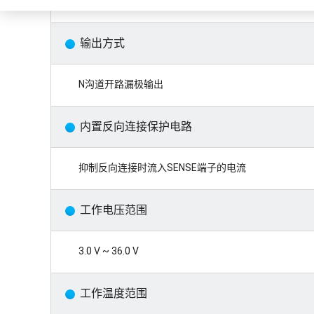
0.6 μA (典型值)
输出方式
N沟道开路漏极输出
内置反向连接保护电路
抑制反向连接时流入SENSE端子的电流
工作电压范围
3.0 V ~ 36.0 V
工作温度范围