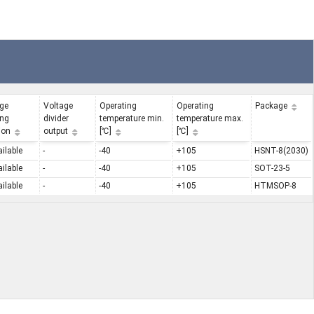
ge
Voltage
Operating
Operating
Package
ing
divider
temperature min.
temperature max.
ion
output
[℃]
[℃]
ilable
-
-40
+105
HSNT-8(2030)
ilable
-
-40
+105
SOT-23-5
ilable
-
-40
+105
HTMSOP-8