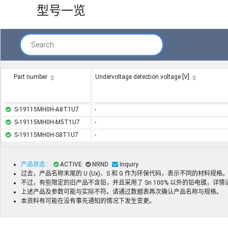
型号一览
Search:
Part number
Undervoltage detection voltage [V]
S-19115MH0H-A8T1U7
-
S-19115MH0H-M5T1U7
-
S-19115MH0H-S8T1U7
-
产品状态
:
ACTIVE
NRND
Inquiry
过去，产品名称末尾的 U (Ux)、S 和 G 作为环保代码，表示不同的材料规
不过，有些限定的旧产品不含铅，并且采用了 Sn 100% 以外的铅电镀，详
上述产品及参数可能与实际不符。请通过数据表再次确认产品名称与规格。
本资料有可能在没有事先通知的情况下发生变更。