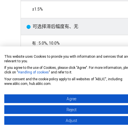
±1.5%
可选择滞后幅度有、无
有 : 5.0%, 10.0%
This website uses Cookies to provide you with information and services that ar
无 : 0%
relevant to you.
If you agree to the use of Cookies, please click "Agree". For more information, pl
click on "
Handling of cookies
" and refer to it.
解除延迟时间精度
Your consent and the cookie policy apply to all websites of "ABLIC", including:
www.ablic.com, hub.ablic.com.
±15% (C
= 3.3 nF)
D
Agree
Reject
消耗电流
Adjust