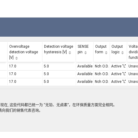
Overvoltage
Detection voltage
SENSE
Output
Output
Volta
detection voltage
hysteresis [V]
pin
form
logic
divid
[V]
funct
17.0
5.0
Available
Nch O.D.
Active "L"
Unava
17.0
5.0
Available
Nch O.D.
Active "L"
Unava
17.0
5.0
Available
Nch O.D.
Active "L"
Unava
格。现在, 这些代码都已统一为 “无铅、无卤素”，在环保质量方面完全相同。
情请向我们的销售代表咨询。