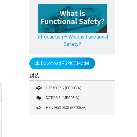
Introduction – What is Functional
Safety?
Download PSPICE Model
封装
HTMSOP-8 (FP008-A)
SOT-23-5 (MP005-A)
HSNT-8(2030) (PP008-A)