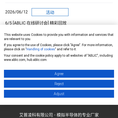
2026/06/12
活动
6/5 [ABLIC 在线研讨会] 精彩回放
This website uses Cookies to provide you with information and services that
are relevant to you.
2026/04/24
活动
If you agree to the use of Cookies, please click "Agree". For more information,
please click on "
Handling of cookies
" and refer to it.
6/5 [ABLIC 在线研讨会] 降低汽车 48V 架构中待机电流的
Your consent and the cookie policy apply to all websites of "ABLIC", including:
电源设计
www.ablic.com, hub.ablic.com.
*
美蓓亚三美 最新信息
Agree
Archive :
2026
2025
2024
2023
Reject
2022
2021
2020
2019
2018
Adjust
2017
2016
艾普凌科有限公司 - 模拟半导体的专业厂家