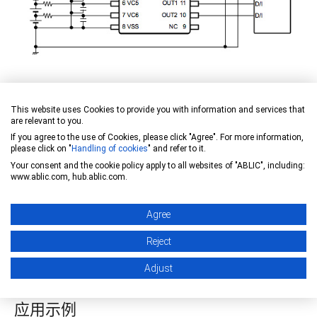
Example of a 6-cell protection circuit using the S-19192 Series
This website uses Cookies to provide you with information and services that
are relevant to you.
主要特点
If you agree to the use of Cookies, please click "Agree". For more information,
please click on "
Handling of cookies
" and refer to it.
配置简单，可实现独立监测，带有故障监测自诊断功
Your consent and the cookie policy apply to all websites of "ABLIC", including:
www.ablic.com, hub.ablic.com.
能
适用于汽车BMS的二次监测IC，有助于进一步提高
Agree
系统安全性
Reject
Adjust
(*1) BMS=“电池管理系统”(Battery Management System)的缩写
应用示例