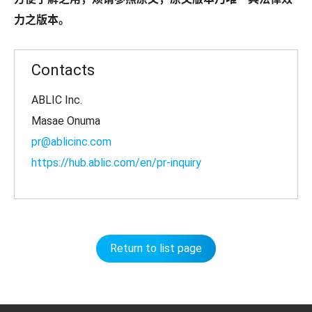
力之版本。
Contacts
ABLIC Inc.
Masae Onuma
pr@ablicinc.com
https://hub.ablic.com/en/pr-inquiry
Return to list page