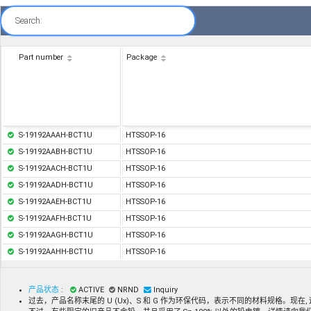
Search:
Part number
Package
S-19192AAAH-BCT1U
HTSSOP-16
S-19192AABH-BCT1U
HTSSOP-16
S-19192AACH-BCT1U
HTSSOP-16
S-19192AADH-BCT1U
HTSSOP-16
S-19192AAEH-BCT1U
HTSSOP-16
S-19192AAFH-BCT1U
HTSSOP-16
S-19192AAGH-BCT1U
HTSSOP-16
S-19192AAHH-BCT1U
HTSSOP-16
产品状态
:
ACTIVE
NRND
Inquiry
过去，产品名称末尾的 U (Ux)、S 和 G 作为环保代码，表示不同的材料规格。现