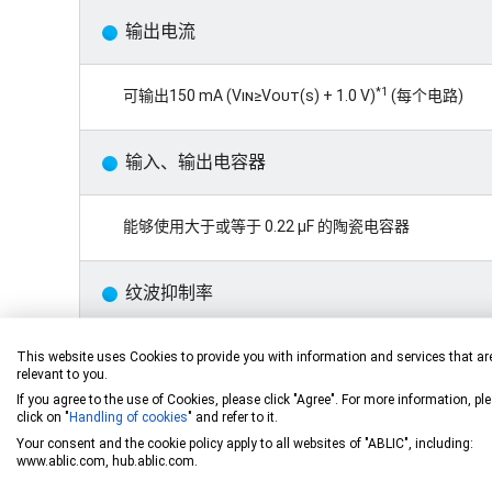
输出电流
*1
可输出150 mA (
Vin
≥
Vout(s)
+ 1.0 V)
(每个电路)
输入、输出电容器
能够使用大于或等于 0.22 µF 的陶瓷电容器
纹波抑制率
70 dB (典型值) (3.6 V 输出产品, f = 1.0 kHz)
This website uses Cookies to provide you with information and services that ar
relevant to you.
If you agree to the use of Cookies, please click "Agree". For more information, pl
click on "
Handling of cookies
" and refer to it.
可选择延迟功能
Your consent and the cookie policy apply to all websites of "ABLIC", including:
www.ablic.com, hub.ablic.com.
内置过载电流保护电路