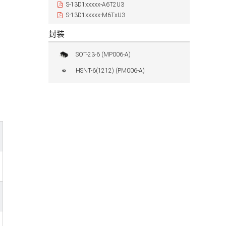
S-13D1xxxxx-A6T2U3
S-13D1xxxxx-M6TxU3
封装
SOT-23-6 (MP006-A)
HSNT-6(1212) (PM006-A)