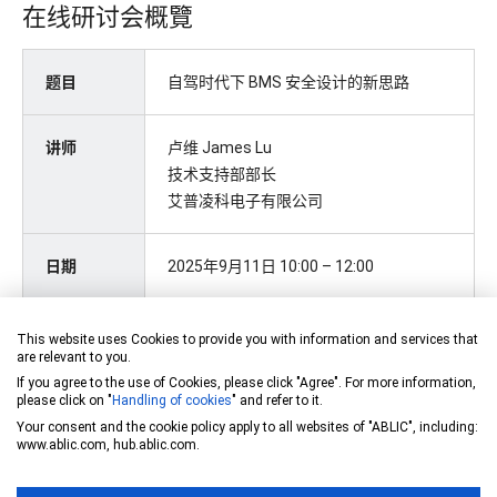
在线研讨会概覽
题目
自驾时代下 BMS 安全设计的新思路
讲师
卢维 James Lu
技术支持部部长
艾普凌科电子有限公司
日期
2025年9月11日 10:00 – 12:00
参加方法
点击前往
This website uses Cookies to provide you with information and services that
are relevant to you.
If you agree to the use of Cookies, please click "Agree". For more information,
参加费用
免费
please click on "
Handling of cookies
" and refer to it.
Your consent and the cookie policy apply to all websites of "ABLIC", including:
www.ablic.com, hub.ablic.com.
直播内容