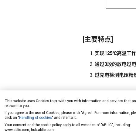
[主要特点]
实现125℃高温工
通过3段的放电过
过充电检测电压精度
This website uses Cookies to provide you with information and services that ar
[应用案例]
relevant to you.
If you agree to the use of Cookies, please click "Agree". For more information, pl
锂离子可充电电池组、锂
click on "
Handling of cookies
" and refer to it.
Your consent and the cookie policy apply to all websites of "ABLIC", including:
www.ablic.com, hub.ablic.com.