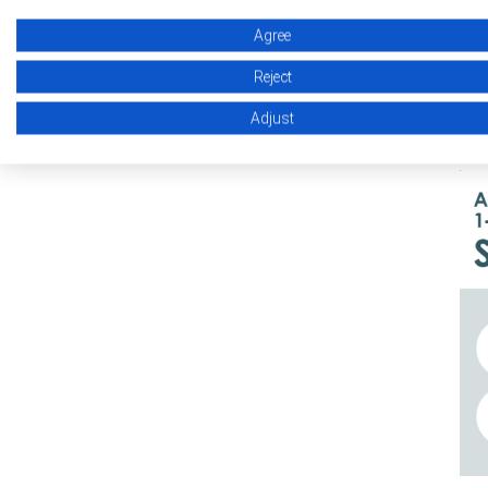
Agree
[产品应用示例]
Reject
车载设备
Adjust
e-Call、TCU(Telema
需要高温运行支持的设备