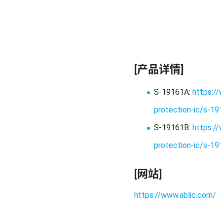
[产品详情]
S-19161A:
https:/
protection-ic/s-1
S-19161B:
https://
protection-ic/s-1
[网站]
https://www.ablic.com/