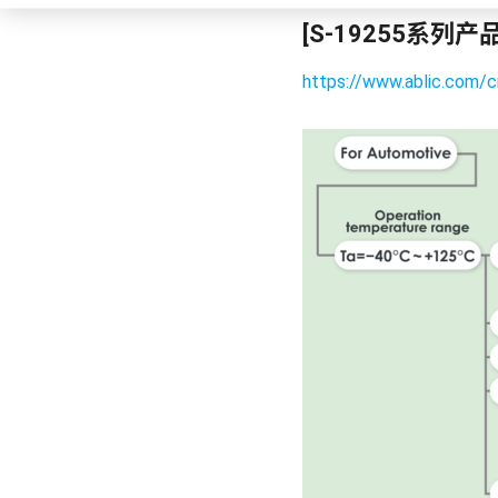
[S-19255系列产
https://www.ablic.com/