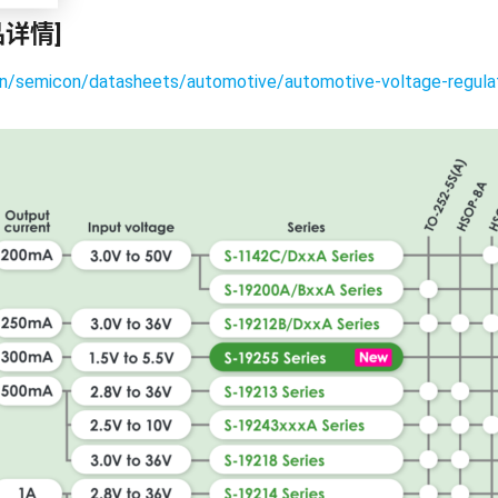
品详情]
cn/semicon/datasheets/automotive/automotive-voltage-regula