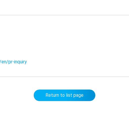
/en/pr-inquiry
Return to list page