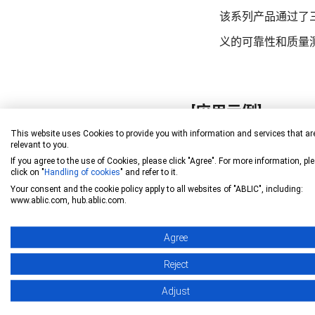
该系列产品通过了三
义的可靠性和质量
[应用示例]
This website uses Cookies to provide you with information and services that ar
relevant to you.
If you agree to the use of Cookies, please click "Agree". For more information, pl
click on "
Handling of cookies
" and refer to it.
Your consent and the cookie policy apply to all websites of "ABLIC", including:
www.ablic.com, hub.ablic.com.
Agree
Reject
Adjust