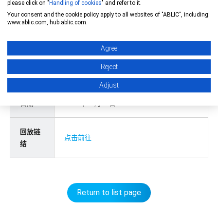
please click on "
Handling of cookies
" and refer to it.
题目
从磁性传感器角度看车载 BLDC 电机的设计
Your consent and the cookie policy apply to all websites of "ABLIC", including:
技巧
www.ablic.com, hub.ablic.com.
Agree
讲师
张炜 Zhang Wei
FAE 应用工程部
Reject
ABLIC 深圳艾普凌科电子有限公司
Adjust
日期
2021年11月26日
回放链
点击前往
结
Return to list page