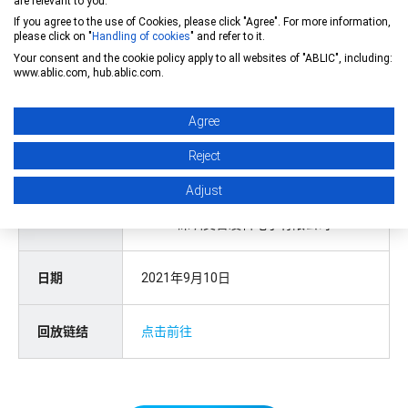
are relevant to you.
感谢各位的支持和关注！
If you agree to the use of Cookies, please click "Agree". For more information,
please click on "
Handling of cookies
" and refer to it.
Your consent and the cookie policy apply to all websites of "ABLIC", including:
在线研讨会概覽
www.ablic.com, hub.ablic.com.
Agree
题目
汽车功能安全设计与电压监测 IC
Reject
讲师
卢维 James Lu
Adjust
FAE 应用工程部部长
ABLIC 深圳艾普凌科电子有限公司
日期
2021年9月10日
回放链结
点击前往