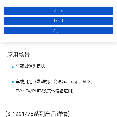
（2.0×3.0×t0.5mm）封装
Agree
快速瞬态响应
PWM控制，PWM/PFM控制可供选择
Reject
低纹波
Adjust
输入电压36V / 额定电压45V
[应用场景]
车载摄像头模块
车载用途（发动机、变速器、悬架、ABS、
EV/HEV/PHEV及其他设备应用）
[S-19914/5系列产品详情]