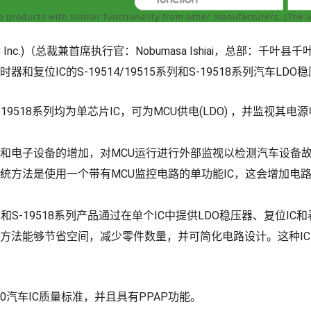
Inc.)（总裁兼首席执行官：Nobumasa Ishiai，总部：千叶县千
和复位IC的S-19514/19515系列和S-19518系列汽车LDO
列和S-19518系列均为单芯片IC，可为MCU供电(LDO) ，并监视其
和电子设备的增加，对MCU运行进行外部监视以检测汽车设备
统方法是使用一个带有MCU监控电路的单功能IC，这会增加电
15系列和S-19518系列产品通过在单个IC中提供LDO稳压器、复位
方法能够节省空间，减少零件数量，并可简化电路设计。这种I
00汽车IC质量标准，并且具有PPAP功能。