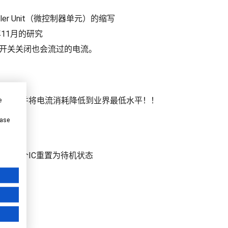
ntroller Unit（微控制器单元）的缩写
9年11月的研究
点火开关关闭也会流过的电流。
空间，并将电流消耗降低到业界最低水平！！
e
全性
ease
以将整个IC重置为待机状态
压电源