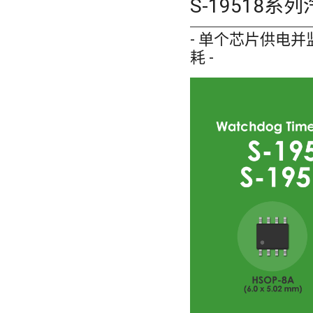
S-19518系
- 单个芯片供电并监
耗 -