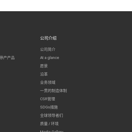
公司介绍
公司简介
 停产产品
At a glance
愿景
沿革
业务领域
一贯的制造体制
CSR管理
SDGs措施
全球领导者们
质量 / 环境
Media Gallery