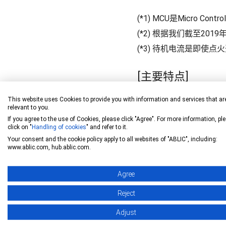
(*1) MCU是Micro Co
(*2) 根据我们截至201
(*3) 待机电流是即使
[主要特点]
通过功能集成节省
This website uses Cookies to provide you with information and services that ar
relevant to you.
窗口模式提高了安
If you agree to the use of Cookies, please click "Agree". For more information, pl
click on "
Handling of cookies
" and refer to it.
紧凑的高散热封装
Your consent and the cookie policy apply to all websites of "ABLIC", including:
www.ablic.com, hub.ablic.com.
配备使能引脚，可
汽车级质量
Agree
Reject
[应用实例]
Adjust
车载电气应用的恒