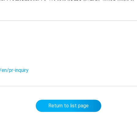
/en/pr-inquiry
Return to list page