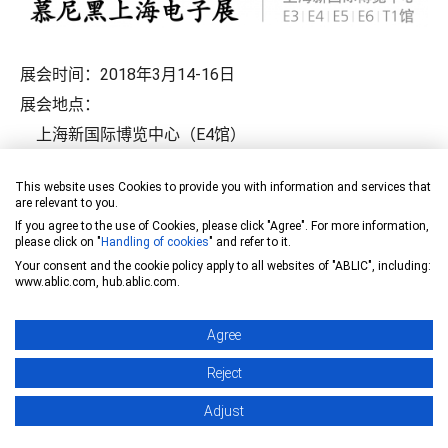
展会时间：2018年3月14-16日
展会地点：
上海新国际博览中心（E4馆）
上海浦东新区龙阳路2345号
This website uses Cookies to provide you with information and services that
精工展台：E4馆4410号
are relevant to you.
If you agree to the use of Cookies, please click "Agree". For more information,
please click on "
Handling of cookies
" and refer to it.
另外, 为答谢一直支持我
Your consent and the cookie policy apply to all websites of "ABLIC", including:
www.ablic.com, hub.ablic.com.
们的朋友, 现举办
”点击有
礼”
之活动 !
Agree
步骤 :
Reject
扫瞄二维码 及 关
Adjust
注ABLIC 艾普凌科