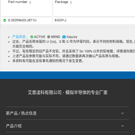
Part number
Package
S-35399A03-J8T1U
8-SOP-J
产品状态
:
ACTIVE
NRND
Inquiry
过去，产品名称末尾的 U (Ux)、S 和 G 作为环保代码，表示不同的材料规格。现在
方面完全相同。
不过，有些限定的旧产品不含铅，并且采用了 Sn 100% 以外的铅电镀，详情请向
上述产品及参数可能与实际不符。请通过数据表再次确认产品名称与规格。
本资料有可能在没有事先通知的情况下发生变更。
艾普凌科有限公司 - 模拟半导体的专业厂家
新产品 / 热点信息
产品介绍