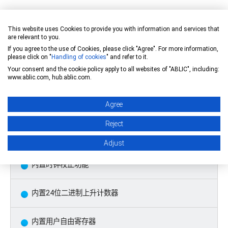
特点
This website uses Cookies to provide you with information and services that
are relevant to you.
If you agree to the use of Cookies, please click "Agree". For more information,
低消耗电流
please click on "
Handling of cookies
" and refer to it.
Your consent and the cookie policy apply to all websites of "ABLIC", including:
www.ablic.com, hub.ablic.com.
0.34 μA (典型值) (V
= 3.0 V, Ta = +25°C)
DD
Agree
宽工作电压范围
Reject
1.3 V ~ 5.5 V
Adjust
内置时钟校正功能
内置24位二进制上升计数器
内置用户自由寄存器