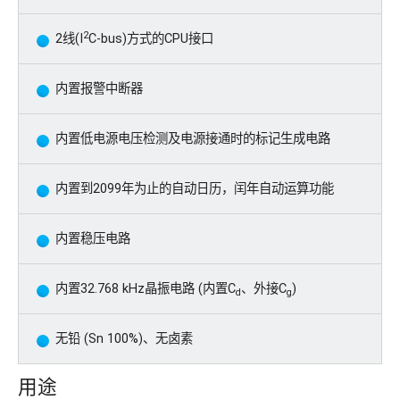
2
2线(I
C-bus)方式的CPU接口
内置报警中断器
内置低电源电压检测及电源接通时的标记生成电路
内置到2099年为止的自动日历，闰年自动运算功能
内置稳压电路
内置32.768 kHz晶振电路 (内置C
、外接C
)
d
g
无铅 (Sn 100%)、无卤素
用途