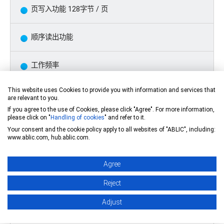
页写入功能 128字节 / 页
顺序读出功能
工作频率
This website uses Cookies to provide you with information and services that
1.0 MHz（
Vcc
= 2.5 V ~ 5.5 V）
are relevant to you.
If you agree to the use of Cookies, please click "Agree". For more information,
please click on "
Handling of cookies
" and refer to it.
400 kHz（
Vcc
= 1.6 V ~ 2.5 V）
Your consent and the cookie policy apply to all websites of "ABLIC", including:
www.ablic.com, hub.ablic.com.
写入时间
Agree
5.0 ms (最大值)
Reject
Adjust
噪声除去