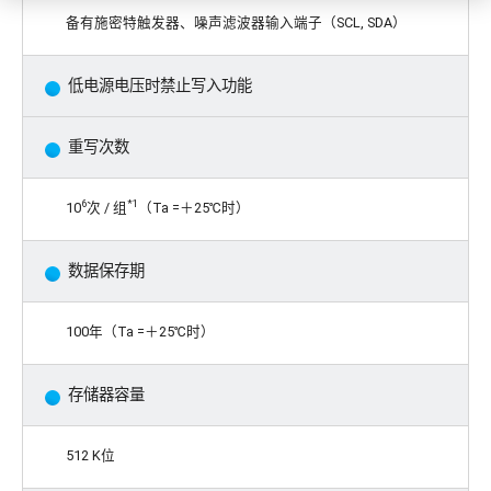
备有施密特触发器、噪声滤波器输入端子（SCL, SDA）
低电源电压时禁止写入功能
重写次数
6
*1
10
次 / 组
（Ta =＋25℃时）
数据保存期
100年（Ta =＋25℃时）
存储器容量
512 K位