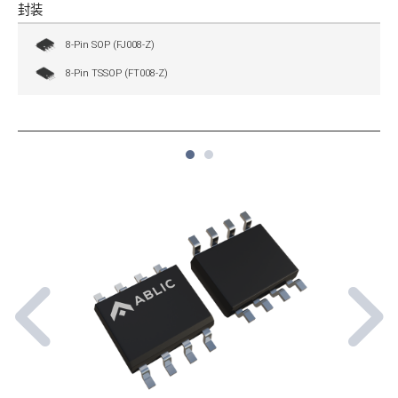
封装
8-Pin SOP (FJ008-Z)
8-Pin TSSOP (FT008-Z)
1
2