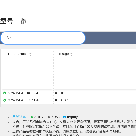
型号一览
Search:
Part number
Package
S-24C512CI-J8T1U4
8-SOP
S-24C512CI-T8T1U4
8-TSSOP
产品状态
:
ACTIVE
NRND
Inquiry
过去，产品名称末尾的 U (Ux)、S 和 G 作为环保代码，表示不同的材料规格。现
不过，有些限定的旧产品不含铅，并且采用了 Sn 100% 以外的铅电镀，详情请向
上述产品及参数可能与实际不符。请通过数据表再次确认产品名称与规格。