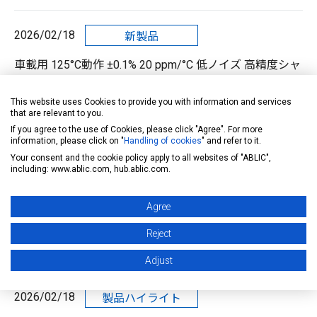
2026/02/18
新製品
車載用 125°C動作 ±0.1% 20 ppm/°C 低ノイズ 高精度シャ
ント電圧リファレンス S-19761シリーズ
This website uses Cookies to provide you with information and services
that are relevant to you.
2026/02/18
新製品
If you agree to the use of Cookies, please click "Agree". For more
information, please click on "
Handling of cookies
" and refer to it.
車載用 125°C動作 ±0.1% 20 ppm/°C 低ノイズ 高精度シャ
Your consent and the cookie policy apply to all websites of "ABLIC",
including: www.ablic.com, hub.ablic.com.
ント電圧リファレンス S-19760シリーズ
Agree
2026/02/18
製品ハイライト
Reject
電圧リファレンスとは？
Adjust
2026/02/18
製品ハイライト