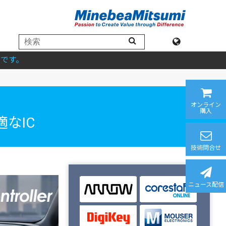
です。
オンライン
購入
なIC
技術問合せ
ニュース配信