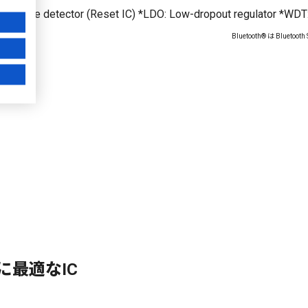
 Voltage detector (Reset IC) *LDO: Low-dropout regulator *WDT
Bluetooth® は Bluetoo
最適なIC