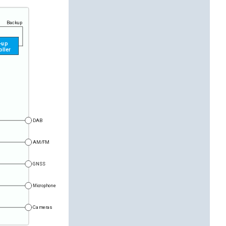
B
a
c
k
u
p
-
u
p
o
l
le
r
D
A
B
A
M/
F
M
GN
S
S
M
i
c
r
o
p
h
o
n
e
C
a
m
e
r
a
s