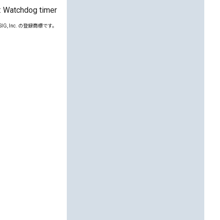
: Watchdog timer
th SIG, Inc. の登録商標です。