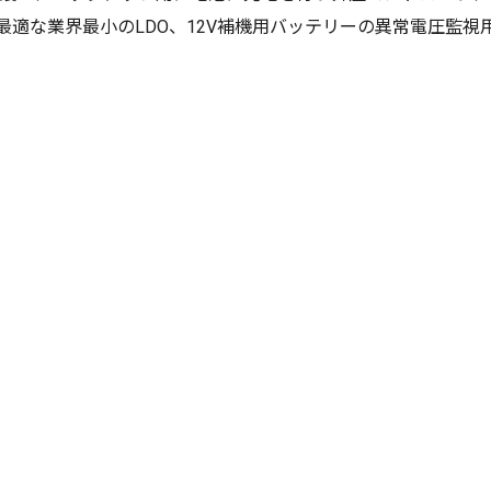
最適な業界最小のLDO、12V補機用バッテリーの異常電圧監視