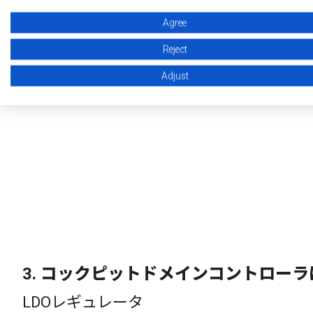
*VD:
Agree
Reject
Adjust
3.
コックピットドメインコントローラに
LDOレギュレータ