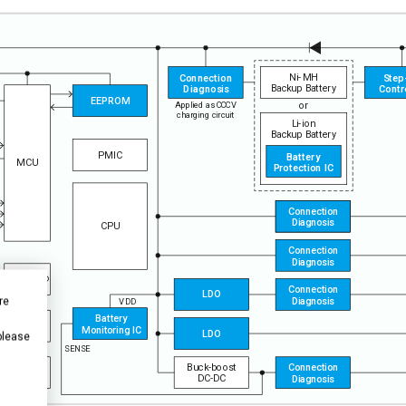
N
i
-
M
H
C
o
n
n
e
c
t
i
o
n
S
t
e
p
B
a
c
k
u
p
B
a
t
t
e
r
y
D
i
a
g
n
o
s
i
s
C
o
n
t
r
EE
P
ROM
o
r
A
p
p
l
i
e
d
a
s
CC
C
V
c
h
a
r
g
i
n
g
c
i
r
c
u
i
t
L
i
-
i
o
n
B
a
c
k
u
p
B
a
t
t
e
r
y
P
M
I
C
B
a
t
t
e
r
y
M
C
U
P
r
o
t
e
c
t
i
o
n
I
C
C
o
n
n
e
c
t
i
o
n
D
i
a
g
n
o
s
i
s
C
P
U
C
o
n
n
e
c
t
i
o
n
D
i
a
g
n
o
s
i
s
®
B
l
u
e
t
o
o
t
h
C
o
n
n
e
c
t
i
o
n
L
D
O
re
D
i
a
g
n
o
s
i
s
V
D
D
B
a
t
t
e
r
y
W
i
Fi
M
o
n
i
t
o
r
i
n
g
I
C
L
D
O
 please
S
E
N
S
E
Bu
c
k
-
bo
o
s
t
C
o
n
n
e
c
t
i
o
n
L
T
E
D
C
-
D
C
D
i
a
g
n
o
s
i
s