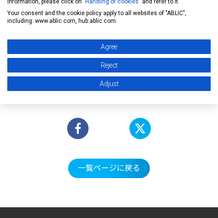
許諾番号：002734
information, please click on "
Handling of cookies
" and refer to it.
Your consent and the cookie policy apply to all websites of "ABLIC",
閲覧可能期間：～2026年5月19日迄
including: www.ablic.com, hub.ablic.com.
Agree
Reject
● 本件に関するお問い合わせは
こちら
までお寄せくださ
Adjust
い。
一覧ページに戻る