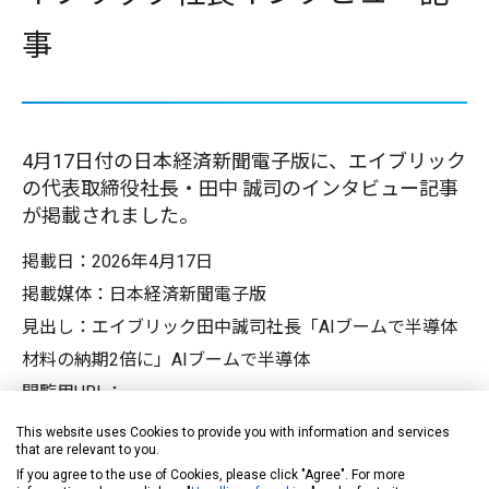
事
4月17日付の日本経済新聞電子版に、エイブリック
の代表取締役社長・田中 誠司のインタビュー記事
が掲載されました。
掲載日：2026年4月17日
掲載媒体：日本経済新聞電子版
見出し：エイブリック田中誠司社長「AIブームで半導体
材料の納期2倍に」AIブームで半導体
閲覧用URL：
https://webreprint.nikkei.co.jp/r/87F679E814784587BAB7
This website uses Cookies to provide you with information and services
that are relevant to you.
D4F3B7C3F1EE/
If you agree to the use of Cookies, please click "Agree". For more