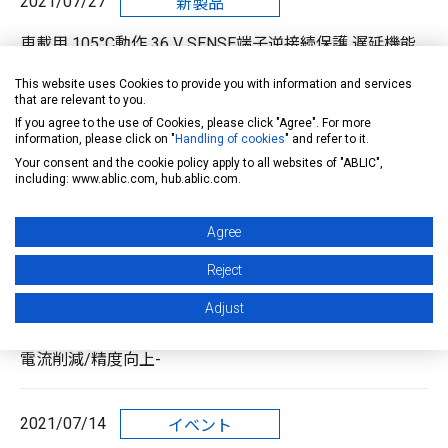
2021/07/27
新製品
車載用 105°C動作 36 V SENSE端子逆接続保護 遅延機能
付き (遅延時間外部設定) ボルテージディテクタ S-
This website uses Cookies to provide you with information and services
19113xxxHシリーズ
that are relevant to you.
If you agree to the use of Cookies, please click "Agree". For more
information, please click on "
Handling of cookies
" and refer to it.
2021/07/27
製品ハイライト
Your consent and the cookie policy apply to all websites of "ABLIC",
including: www.ablic.com, hub.ablic.com.
業界初※「電源分圧出力機能」搭載。機能安全の実現を
サポート S-191L/S-191Nシリーズ
Agree
Reject
2021/07/27
製品ハイライト
Adjust
高耐圧バッテリーモニタリングICのメリット -省面積/暗
電流削減/精度向上-
2021/07/14
イベント