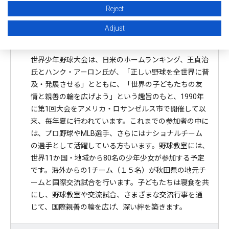
Reject
Adjust
大会趣旨
世界少年野球大会は、日米のホームランキング、王貞治
氏とハンク・アーロン氏が、「正しい野球を全世界に普
及・発展させる」とともに、「世界の子どもたちの友
情と親善の輪を広げよう」という趣旨のもと、1990年
に第1回大会をアメリカ・ロサンゼルス市で開催して以
来、毎年夏に行われています。これまでの参加者の中に
は、プロ野球やMLB選手、さらにはナショナルチーム
の選手として活躍している方もいます。野球教室には、
世界11か国・地域から80名の少年少女が参加する予定
です。海外からの1チーム（１５名）が秋田県の地元チ
ームと国際交流試合を行います。子どもたちは寝食を共
にし、野球教室や交流試合、さまざまな交流行事を通
じて、国際親善の輪を広げ、深い絆を築きます。