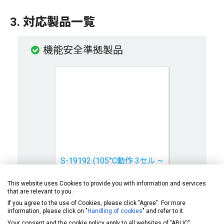
3. 対応製品一覧
機能安全準拠製品
S-19192 (105°C動作 3セル ~
6セル直列用バッテリー監視
This website uses Cookies to provide you with information and services
IC)
that are relevant to you.
If you agree to the use of Cookies, please click "Agree". For more
information, please click on "
Handling of cookies
" and refer to it.
Your consent and the cookie policy apply to all websites of "ABLIC",