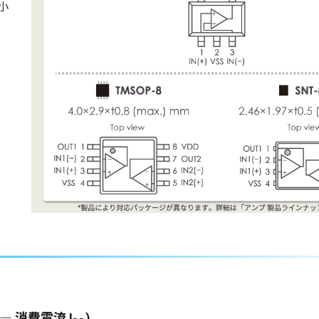
小
― 消費電流 I
)