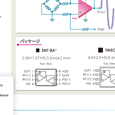
ン
re
 please