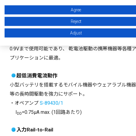
Agree
低電圧動作
Reject
低電圧0.9V
での動作が可能。
Adjust
乾電池1本で動作が可能かつ、終止電圧 (使い切られる状態
0.9Vまで使用可能であり、 乾電池駆動の携帯機器等各種
プリケーションに最適。
超低消費電流動作
小型バッテリを搭載するモバイル機器やウェアラブル機器
等の長時間駆動を強力にサポート。
・オペアンプ
S-89430/1
I
=0.75µA max. (1回路あたり)
DD
入力Rail-to-Rail