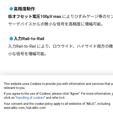
高精度動作
低オフセット電圧100µV max.
によりひずみゲージ等のセ
サーデバイスからの微小な信号を高精度に増幅可能。
入力Rail-to-Rail
入力Rail-to-Rail により、ロウサイド、ハイサイド両方の微
小な信号を増幅可能。
This website uses Cookies to provide you with information and services that a
relevant to you.
If you agree to the use of Cookies, please click "Agree". For more information,
click on "
Handling of cookies
" and refer to it.
3. 低電圧動作、超低消費電流オペアンプ
Your consent and the cookie policy apply to all websites of "ABLIC", including:
www.ablic.com, hub.ablic.com.