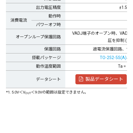
出力電圧精度
±1.5% (
動作時
2.0
消費電流
パワーオフ時
0.1
VADJ端子のオープン時、VADJ
オープンループ保護回路
圧を抑制 (出
保護回路
過電流保護回路、サ
搭載パッケージ
TO-252-5S(A)
、
動作温度範囲
Ta = -4
製品データシート
データシート
*1. 5.0V＜V
＜9.0Vの範囲は設定できません。
OUT