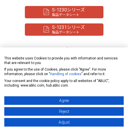
S-1230シリーズ
製品データシート
S-1231シリーズ
製品データシート
サポート
This website uses Cookies to provide you with information and services
オンライン購入 (価格と在庫)
that are relevant to you.
If you agree to the use of Cookies, please click "Agree". For more
information, please click on "
Handling of cookies
" and refer to it.
販売代理店
Your consent and the cookie policy apply to all websites of "ABLIC",
including: www.ablic.com, hub.ablic.com.
技術問合せ
Agree
Reject
Adjust