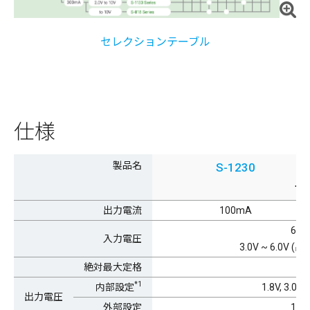
セレクションテーブル
仕様
製品名
S-1230
一
出力電流
100mA
6.0V
入力電圧
3.0V ~ 6.0V 
絶対最大定格
*1
内部設定
1.8V, 3.0V, 
出力電圧
外部設定
1.8V