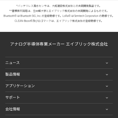
*バッテリレス漏水センサは、大成建設株式会社との共同開発製品です。
**蓄積昇圧回路は、立命館大学とエイブリック株式会社の共同開発によるものです。
Bluetooth® は Bluetooth SIG, Inc. の登録商標です。LoRa® は Semtech Corporation の商標です。
CLEAN-Boost®及びロゴマークは、エイブリック株式会社の登録商標です。
アナログ半導体専業メーカー エイブリック株式会社
ニュース
製品情報
アプリケーション
サポート
会社情報