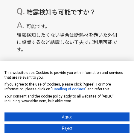
結露検知も可能ですか？
可能です。
結露検知したくない場合は断熱材を巻いた外側
に設置するなど結露しない工夫でご利用可能で
す。
This website uses Cookies to provide you with information and services
that are relevant to you.
If you agree to the use of Cookies, please click "Agree". For more
information, please click on "
Handling of cookies
" and refer to it.
センサリボン・無線タグは繰り
Your consent and the cookie policy apply to all websites of "ABLIC",
返し使用できますか？
including: www.ablic.com, hub.ablic.com.
"センサリボンⅠ"は漏水して水に濡れた
Agree
ら、原則、センサリボンの交換を推奨していま
Reject
す。