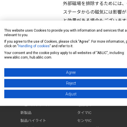
外部磁場を排除するためには、
ステータからの磁気には影響が
と効果がある場合もございます
This website uses Cookies to provide you with information and services that a
relevant to you.
If you agree to the use of Cookies, please click "Agree". For more information,
click on "
Handling of cookies
" and refer to it.
FAQ一覧へ
Your consent and the cookie policy apply to all websites of "ABLIC", including:
www.ablic.com, hub.ablic.com.
Agree
アナログ半導体専業メーカー エイブリック株式会社
Reject
ニュース
Adjust
製品情報
ニュースリリース
電源用IC
新製品
タイマIC
製品ハイライト
センサIC