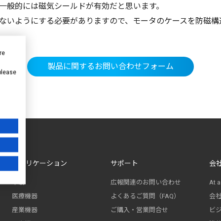
一般的には磁気シールドが有効だと思います。
ないようにする必要がありますので、モータのケースを防磁構
。
re
製品に関するお問い合わせフォーム
 please
アプリケーション
サポート
会
車載
広報関連のお問い合わせ
At a
医療機器
よくあるご質問（FAQ）
会
産業機器
ご購入・営業問合せ
ビ