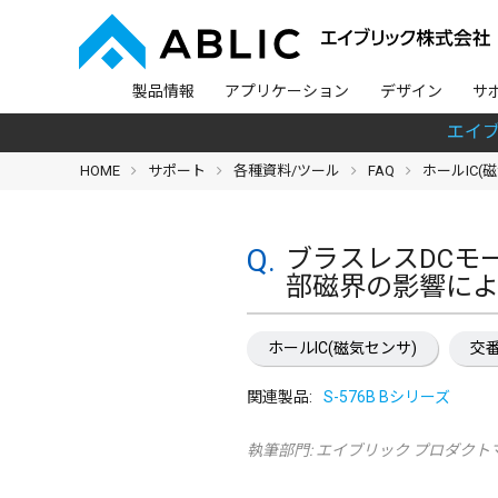
製品情報
アプリケーション
デザイン
サ
エイ
HOME
サポート
各種資料/ツール
FAQ
ホールIC(
ブラスレスDCモ
部磁界の影響に
ホールIC(磁気センサ)
交
関連製品:
S-576B Bシリーズ
執筆部門:
エイブリック プロダクト