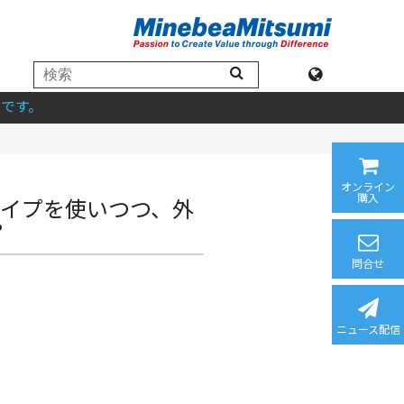
です。
オンライン
購入
いタイプを使いつつ、外
？
問合せ
ニュース配信