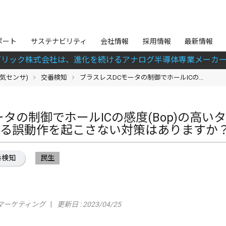
ポート
サステナビリティ
会社情報
採用情報
最新情報
ブリック株式会社は、進化を続けるアナログ半導体専業メーカー
磁気センサ)
交番検知
ブラスレスDCモータの制御でホールICの...
ータの制御でホールICの感度(Bop)の高
よる誤動作を起こさない対策はありますか
番検知
民生
マーケティング
更新日 : 2023/04/25