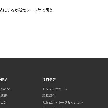
造にするか磁気シート等で囲う
社情報
採用情報
 glance
トップメッセージ
社概要
職種紹介
ジョン
社員紹介・トークセッション