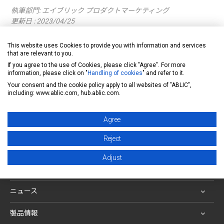
執筆部門:
エイブリック プロダクトマーケティング
更新日 : 2023/04/25
This website uses Cookies to provide you with information and services
問題ございません。
that are relevant to you.
このような使い方をされるお客様は多数いらっしゃいま
If you agree to the use of Cookies, please click "Agree". For more
information, please click on "
Handling of cookies
" and refer to it.
す。
Your consent and the cookie policy apply to all websites of "ABLIC",
including: www.ablic.com, hub.ablic.com.
製品に関するお問い合わせフォーム
Agree
FAQ一覧へ
Reject
アナログ半導体専業メーカー エイブリック株式会社
Adjust
ニュース
製品情報