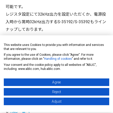
可能です。
レジスタ設定にて32kHz出力を設定いただくか、電源投
入時から常時32kHz出力するS-35192/S-35392もライン
ナップしております。
データシートリンク
This website uses Cookies to provide you with information and services
that are relevant to you.
https://www.ablic.com/jp/doc/datasheet/real_time
If you agree to the use of Cookies, please click "Agree". For more
information, please click on "
Handling of cookies
" and refer to it.
_clock/S35192A_J.pdf
Your consent and the cookie policy apply to all websites of "ABLIC",
including: www.ablic.com, hub.ablic.com.
https://www.ablic.com/jp/doc/datasheet/real_time
_clock/S35392A_J.pdf
Agree
Reject
製品に関するお問い合わせフォーム
Adjust
FAQ一覧へ