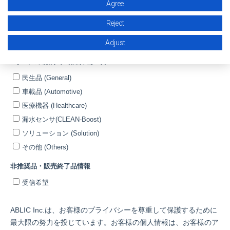
Agree
Reject
Adjust