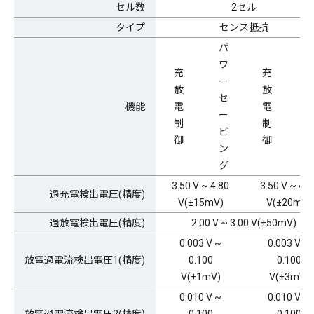
セル数
2セル
タイプ
センス抵抗
パ
ワ
充
充
ー
放
放
セ
機能
電
電
ー
制
制
ビ
御
御
ン
グ
3.50 V ~ 4.80
3.50 V ~ 4.8
過充電検出電圧(精度)
V(±15mV)
V(±20mV)
過放電検出電圧(精度)
2.00 V ~ 3.00 V(±50mV)
0.003 V ~
0.003 V ~
放電過電流検出電圧1(精度)
0.100
0.100
V(±1mV)
V(±3mV)
0.010 V ~
0.010 V ~
放電過電流検出電圧2(精度)
0.100
0.100