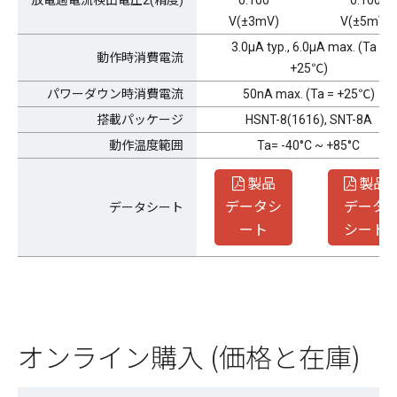
V(±3mV)
V(±5mV)
3.0μA typ., 6.0μA max. (Ta =
動作時消費電流
+25℃)
パワーダウン時消費電流
50nA max. (Ta = +25℃)
搭載パッケージ
HSNT-8(1616)
,
SNT-8A
動作温度範囲
Ta= -40°C ~ +85°C
製品
製品
データシ
データ
データシート
ート
シート
オンライン購入 (価格と在庫)