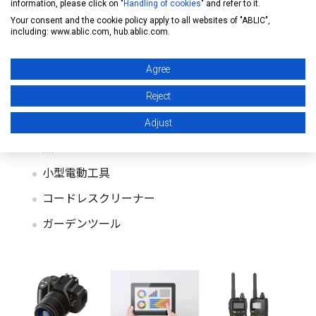
information, please click on "
Handling of cookies
" and refer to it.
Your consent and the cookie policy apply to all websites of "ABLIC",
including: www.ablic.com, hub.ablic.com.
アプリケーション
Agree
デジタルカメラ
Reject
タブレットPC
Adjust
無線機
小型電動工具
コードレスクリーナー
ガーデンツール