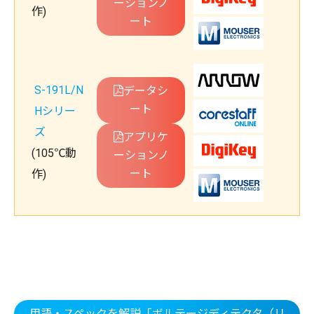
ーションノ
作)
ート
S-191L/N
データシ
ート
Hシリー
ズ
アプリケ
(105℃動
ーションノ
ート
作)
用語・スペックを解説「ボルテージディテクタ（リ